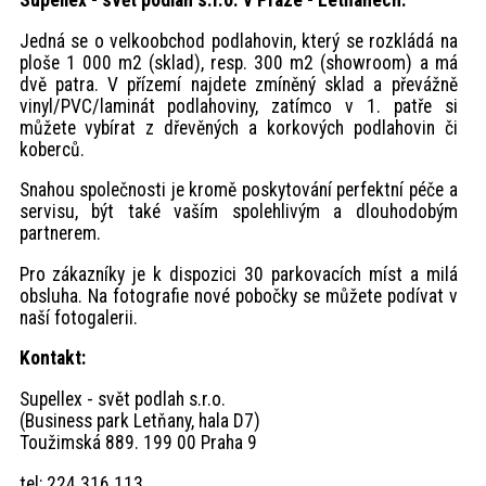
Supellex - svět podlah s.r.o. v Praze - Letňanech.
Jedná se o velkoobchod podlahovin, který se rozkládá na
ploše 1 000 m2 (sklad), resp. 300 m2 (showroom) a má
dvě patra. V přízemí najdete zmíněný sklad a převážně
vinyl/PVC/laminát podlahoviny, zatímco v 1. patře si
můžete vybírat z dřevěných a korkových podlahovin či
koberců.
Snahou společnosti je kromě poskytování perfektní péče a
servisu, být také vaším spolehlivým a dlouhodobým
partnerem.
Pro zákazníky je k dispozici 30 parkovacích míst a milá
obsluha. Na fotografie nové pobočky se můžete podívat v
naší fotogalerii.
Kontakt:
Supellex - svět podlah s.r.o.
(Business park Letňany, hala D7)
Toužimská 889. 199 00 Praha 9
tel: 224 316 113