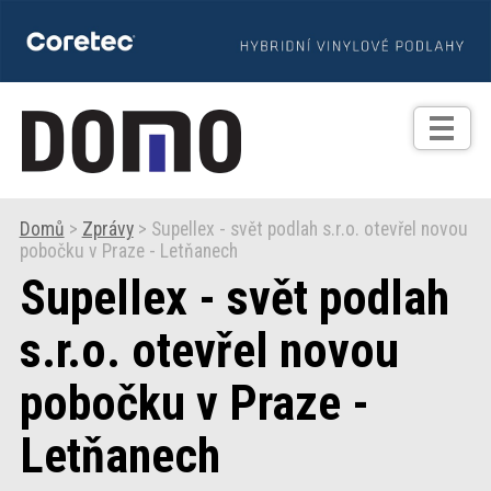
TIPY
Zprávy
Realizace
Domů
>
Zprávy
> Supellex - svět podlah s.r.o. otevřel novou
pobočku v Praze - Letňanech
Praxe
Supellex - svět podlah
Fotogalerie
s.r.o. otevřel novou
pobočku v Praze -
Produkty
Letňanech
Prodejní