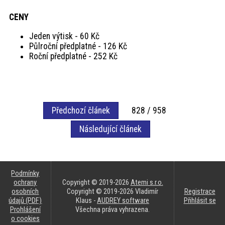
CENY
Jeden výtisk - 60 Kč
Půlroční předplatné - 126 Kč
Roční předplatné - 252 Kč
Předchozí článek
828 / 958
Následující článek
Podmínky
ochrany
Copyright © 2019-2026
Atemi s.r.o.
osobních
Copyright © 2019-2026 Vladimír
Registrace
údajů (PDF)
Klaus -
AUDREY software
Přihlásit se
Prohlášení
Všechna práva vyhrazena.
o cookies