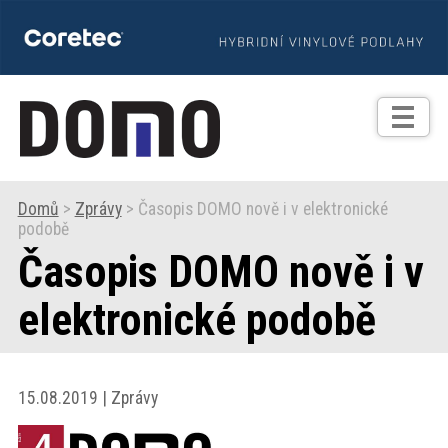
TIPY
Zprávy
Realizace
Domů
>
Zprávy
> Časopis DOMO nově i v elektronické
podobě
Praxe
Časopis DOMO nově i v
Fotogalerie
elektronické podobě
Produkty
15.08.2019 | Zprávy
Prodejní