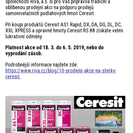
společnosti Riva, a.s. si pro Vás připravila tradiční a
akce
oblíbenou prodejní akci na podporu prodejů
samonivelačních podlahových hmot Ceresit.
ProfiMag
Při koupi produktů Ceresit AS1 Rapid, DX, DA, DG, DL, DC,
XXL XPRESS a opravné hmoty Ceresit RS 88 získáte velmi
lukrativní odměny.
Kontakt
Platnost akce od 18. 3. do 6. 5. 2019, nebo do
vyprodání zásob.
Podrobnější informace najdete zde:
https://www.riva.cz/blog/10-prodejni-akce-na-sterky-
ceresit.