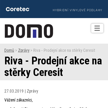
TIPY
Zprávy
Realizace
Domů
>
Zprávy
> Riva - Prodejní akce na stěrky Ceresit
Riva - Prodejní akce na
Praxe
stěrky Ceresit
Fotogalerie
Produkty
27.03.2019 | Zprávy
Vážení zákazníci,
Prodejní