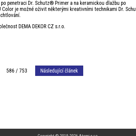
 po penetraci Dr. Schutz® Primer a na keramickou dlažbu po
 Color je možné oživit některými kreativními technikami Dr. Sch
chtlování.
polečnost DEMA DEKOR CZ s.r.o.
586 / 753
Následující článek
Copyright © 2019-2026
Atemi s.r.o.