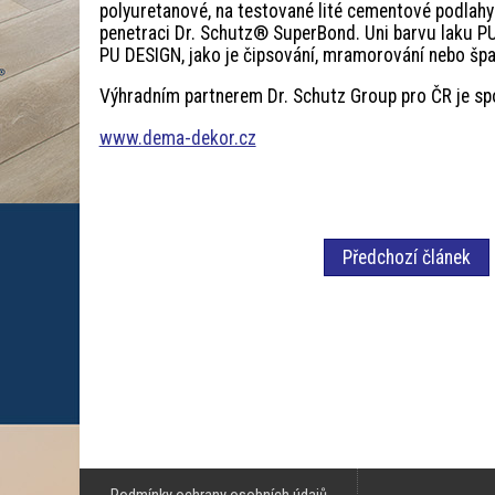
polyuretanové, na testované lité cementové podlahy
penetraci Dr. Schutz® SuperBond. Uni barvu laku PU
PU DESIGN, jako je čipsování, mramorování nebo špa
Výhradním partnerem Dr. Schutz Group pro ČR je s
www.dema-dekor.cz
Předchozí článek
Podmínky ochrany osobních údajů