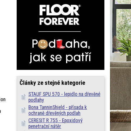
Články ze stejné kategorie
STAUF SPU 570 - lepidlo na dřevěné
ion
podlahy
Bona TanninShield - přísada k
a
ochraně dřevěných podlah
CERESIT R 755 - Epoxidový
penetrační nátěr