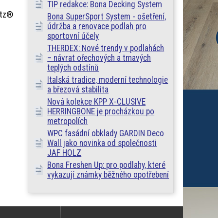
TIP redakce: Bona Decking System
utz®
Bona SuperSport System - ošetření,
údržba a renovace podlah pro
sportovní účely
THERDEX: Nové trendy v podlahách
– návrat ořechových a tmavých
teplých odstínů
Italská tradice, moderní technologie
a březová stabilita
Nová kolekce KPP X-CLUSIVE
HERRINGBONE je procházkou po
metropolích
WPC fasádní obklady GARDIN Deco
Wall jako novinka od společnosti
JAF HOLZ
Bona Freshen Up: pro podlahy, které
vykazují známky běžného opotřebení