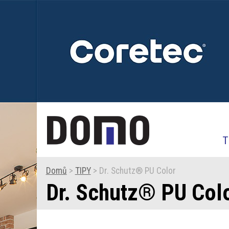
T
Domů
>
TIPY
> Dr. Schutz® PU Color
Dr. Schutz® PU Col