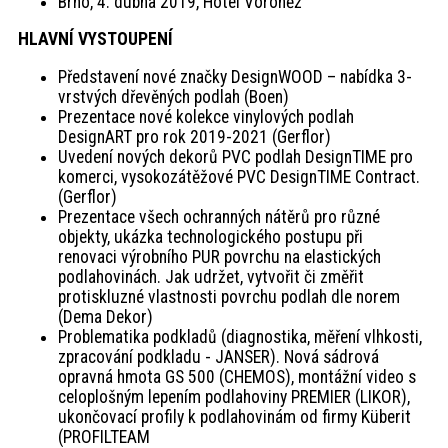
Brno, 4. dubna 2019, Hotel Voroněž
HLAVNÍ VYSTOUPENÍ
Představení nové značky DesignWOOD – nabídka 3-
vrstvých dřevěných podlah (Boen)
Prezentace nové kolekce vinylových podlah
DesignART pro rok 2019-2021 (Gerflor)
Uvedení nových dekorů PVC podlah DesignTIME pro
komerci, vysokozátěžové PVC DesignTIME Contract.
(Gerflor)
Prezentace všech ochranných nátěrů pro různé
objekty, ukázka technologického postupu při
renovaci výrobního PUR povrchu na elastických
podlahovinách. Jak udržet, vytvořit či změřit
protiskluzné vlastnosti povrchu podlah dle norem
(Dema Dekor)
Problematika podkladů (diagnostika, měření vlhkosti,
zpracování podkladu - JANSER). Nová sádrová
opravná hmota GS 500 (CHEMOS), montážní video s
celoplošným lepením podlahoviny PREMIER (LIKOR),
ukončovací profily k podlahovinám od firmy Küberit
(PROFILTEAM