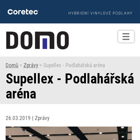
TIPY
Zprávy
Realizace
Domů
>
Zprávy
> Supellex - Podlahářská aréna
Supellex - Podlahářská
Praxe
aréna
Fotogalerie
Produkty
26.03.2019 | Zprávy
Prodejní