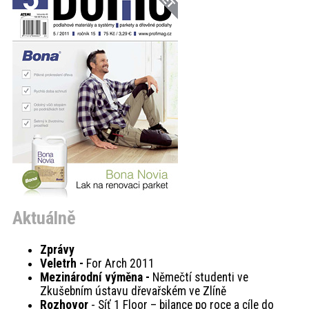
akce
ProfiMag
Kontakt
Aktuálně
Zprávy
Veletrh -
For Arch 2011
Mezinárodní výměna -
Němečtí studenti ve
Zkušebním ústavu dřevařském ve Zlíně
Rozhovor
- Síť 1 Floor – bilance po roce a cíle do