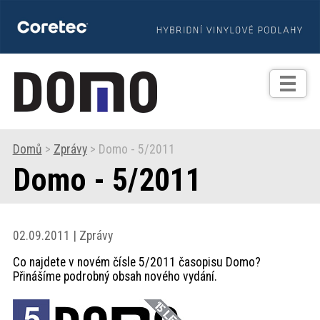
TIPY
Zprávy
Realizace
Domů
>
Zprávy
> Domo - 5/2011
Domo - 5/2011
Praxe
Fotogalerie
02.09.2011 | Zprávy
Co najdete v novém čísle 5/2011 časopisu Domo?
Produkty
Přinášíme podrobný obsah nového vydání.
Prodejní