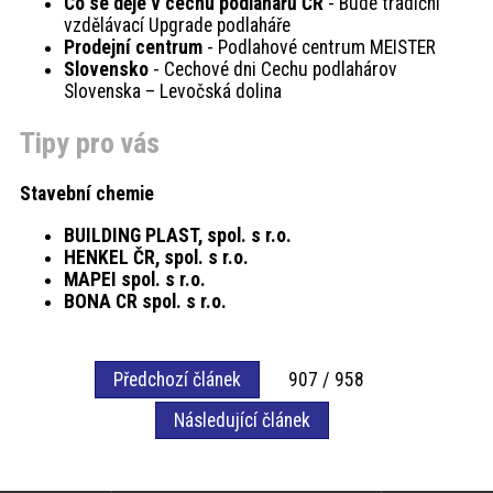
Co se děje v cechu podlahářů ČR
- Bude tradiční
vzdělávací Upgrade podlaháře
Prodejní centrum
- Podlahové centrum MEISTER
Slovensko
- Cechové dni Cechu podlahárov
Slovenska – Levočská dolina
Tipy pro vás
Stavební chemie
BUILDING PLAST, spol. s r.o.
HENKEL ČR, spol. s r.o.
MAPEI spol. s r.o.
BONA CR spol. s r.o.
Předchozí článek
907 / 958
Následující článek