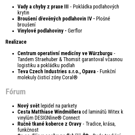
Vady a chyby z praxe III
- Pokládka podlahových
krytin
Broušení dřevěných podlahovin IV -
Plošné
broušení
Vinylové podlahoviny -
Gerflor
Realizace
Centrum operativní medicíny ve Würzburgu
-
Tandem Straehuber & Thomsit garantoval včasnou
logistiku a pokládku podlah
Teva Czech Industries s.r.o., Opava
- Funkční
molekuly čisticí zóny Coral®
Fórum
Nový svět
lepidel na parkety
Cesta Matthiase Windmöllera
od laminátů Witex k
vinylům DESIGNline® Connect
Ručně tkané koberce z Oravy
- Tradice, krása,
funkčnost