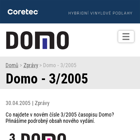
TIPY
Zprávy
Realizace
Domů
>
Zprávy
> Domo - 3/2005
Domo - 3/2005
Praxe
Fotogalerie
30.04.2005 | Zprávy
Co najdete v novém čísle 3/2005 časopisu Domo?
Produkty
Přinášíme podrobný obsah nového vydání.
Prodejní