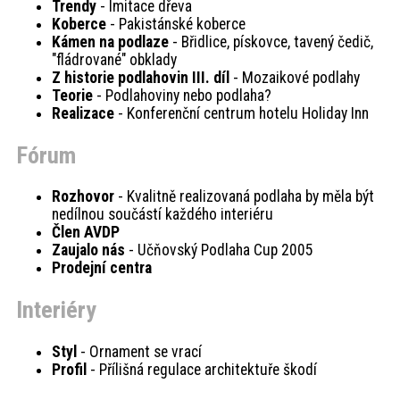
Trendy
- Imitace dřeva
Koberce
- Pakistánské koberce
Kámen na podlaze
- Břidlice, pískovce, tavený čedič,
"fládrované" obklady
Z historie podlahovin III. díl
- Mozaikové podlahy
Teorie
- Podlahoviny nebo podlaha?
Realizace
- Konferenční centrum hotelu Holiday Inn
Fórum
Rozhovor
- Kvalitně realizovaná podlaha by měla být
nedílnou součástí každého interiéru
Člen AVDP
Zaujalo nás
- Učňovský Podlaha Cup 2005
Prodejní centra
Interiéry
Styl
- Ornament se vrací
Profil
- Přílišná regulace architektuře škodí