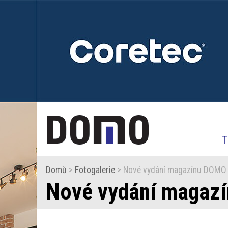
T
Domů
>
Fotogalerie
> Nové vydání magazínu DOMO 
Nové vydání magaz