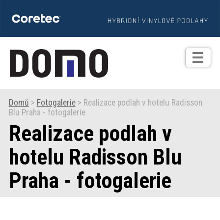
TIPY
Zprávy
Realizace
Domů
>
Fotogalerie
> Realizace podlah v hotelu Radisson
Blu Praha - fotogalerie
Praxe
Realizace podlah v
Fotogalerie
hotelu Radisson Blu
Praha - fotogalerie
Produkty
Prodejní