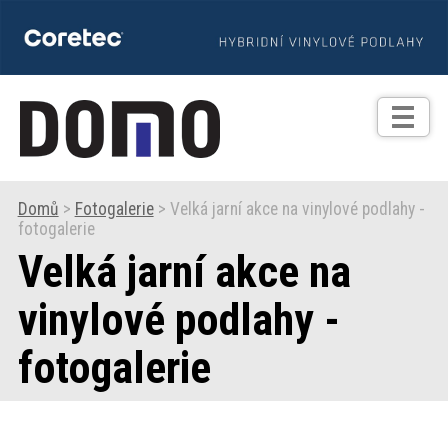
TIPY
Zprávy
Realizace
Domů
>
Fotogalerie
> Velká jarní akce na vinylové podlahy -
fotogalerie
Praxe
Velká jarní akce na
Fotogalerie
vinylové podlahy -
fotogalerie
Produkty
Prodejní