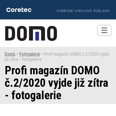
TIPY
Zprávy
Realizace
Domů
>
Fotogalerie
> Profi magazín DOMO č.2/2020 vyjde
již zítra - fotogalerie
Praxe
Profi magazín DOMO
Fotogalerie
č.2/2020 vyjde již zítra
- fotogalerie
Produkty
Prodejní