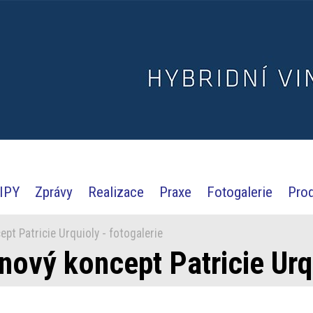
IPY
Zprávy
Realizace
Praxe
Fotogalerie
Pro
t Patricie Urquioly - fotogalerie
ový koncept Patricie Urqu