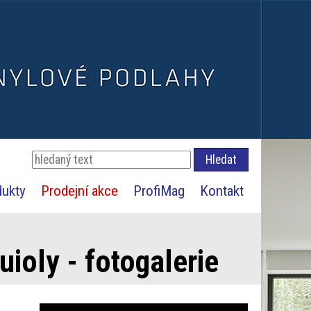
dukty
Prodejní akce
ProfiMag
Kontakt
ioly - fotogalerie