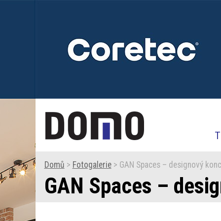
T
Domů
>
Fotogalerie
> GAN Spaces – designový koncep
GAN Spaces – design