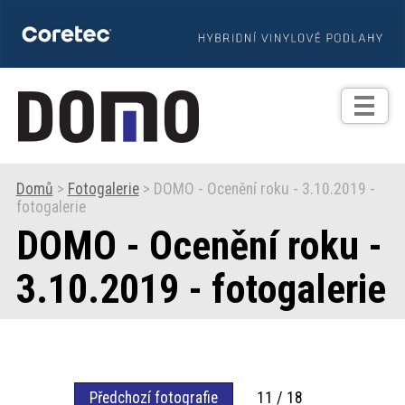
TIPY
Zprávy
Realizace
Domů
>
Fotogalerie
> DOMO - Ocenění roku - 3.10.2019 -
fotogalerie
Praxe
DOMO - Ocenění roku -
Fotogalerie
3.10.2019 - fotogalerie
Produkty
Prodejní
Předchozí fotografie
11 / 18