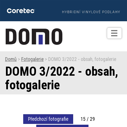
TIPY
Zprávy
Realizace
Domů
>
Fotogalerie
> DOMO 3/2022 - obsah, fotogalerie
DOMO 3/2022 - obsah,
Praxe
fotogalerie
Fotogalerie
Produkty
Předchozí fotografie
15 / 29
Prodejní