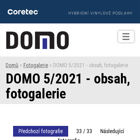
TIPY
Zprávy
Realizace
Domů
>
Fotogalerie
> DOMO 5/2021 - obsah, fotogalerie
DOMO 5/2021 - obsah,
Praxe
fotogalerie
Fotogalerie
Produkty
Předchozí fotografie
33 / 33 Následující
Prodejní