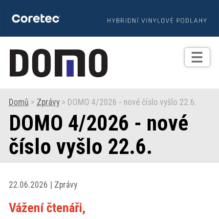
TIPY
Zprávy
Realizace
Domů
>
Zprávy
> DOMO 4/2026 - nové číslo vyšlo 22.6.
DOMO 4/2026 - nové
Praxe
číslo vyšlo 22.6.
Fotogalerie
Produkty
22.06.2026 | Zprávy
Vážení čtenáři,
Prodejní