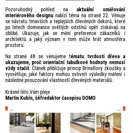
Pozoruhodný pohled na
aktuální směřování
interiérového designu
nabízí téma na straně 22. Věnuje
se návratu tmavších a teplejších dřevěných dekorů, které
po letech dominance světlých odstínů opět získávají na
oblibě. Ukazuje, jak se mění preference zákazníků i
architektů a jaký význam v tom může hrát atmosféra
prostoru.
Na straně 48 se věnujeme t
ématu tvrdosti dřeva a
ukazujeme, proč orientační tabulkové hodnoty nemusí
vždy stačit
. Článek přibližuje princip Brinellovy zkoušky a
vysvětluje, jaké faktory mohou ovlivnit výsledky měření i
následné posuzování vlastností dřevěných materiálů.
Krásné léto Vám přeje
Martin Kubín, šéfredaktor časopisu DOMO