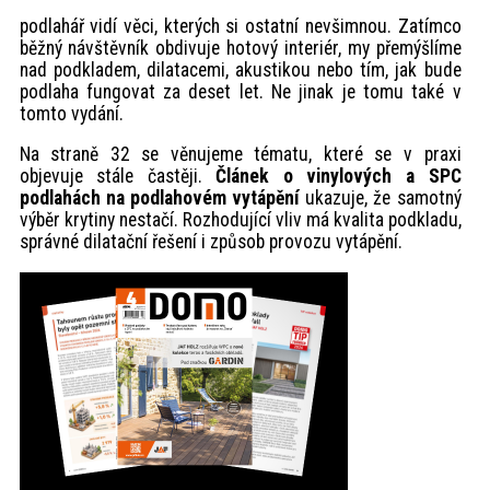
akce
podlahář vidí věci, kterých si ostatní nevšimnou. Zatímco
běžný návštěvník obdivuje hotový interiér, my přemýšlíme
nad podkladem, dilatacemi, akustikou nebo tím, jak bude
ProfiMag
podlaha fungovat za deset let. Ne jinak je tomu také v
tomto vydání.
Na straně 32 se věnujeme tématu, které se v praxi
Kontakt
objevuje stále častěji.
Článek o vinylových a SPC
podlahách na podlahovém vytápění
ukazuje, že samotný
výběr krytiny nestačí. Rozhodující vliv má kvalita podkladu,
správné dilatační řešení i způsob provozu vytápění.