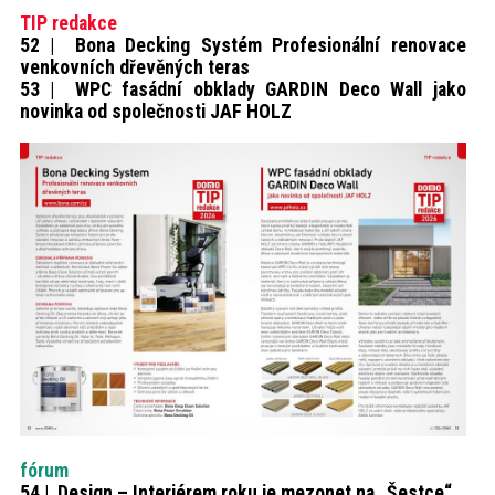
TIP redakce
52 | Bona Decking Systém Profesionální renovace
venkovních dřevěných teras
53 | WPC fasádní obklady GARDIN Deco Wall jako
novinka od společnosti JAF HOLZ
fórum
54 | Design – Interiérem roku je mezonet na „Šestce“