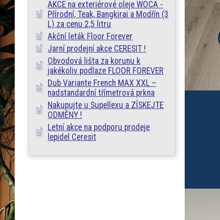
AKCE na exteriérové oleje WOCA -
Přírodní, Teak, Bangkirai a Modřín (3
L) za cenu 2,5 litru
Akční leták Floor Forever
Jarní prodejní akce CERESIT !
Obvodová lišta za korunu k
jakékoliv podlaze FLOOR FOREVER
Dub Variante French MAX XXL –
nadstandardní třímetrová prkna
Nakupujte u Supellexu a ZÍSKEJTE
ODMĚNY !
Letní akce na podporu prodeje
lepidel Ceresit