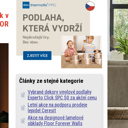
k v
OOR
Články ze stejné kategorie
Vybrané dekory vinylové podlahy
Experto Click SPC 50 za akční cenu
Letní akce na podporu prodeje
lepidel Ceresit
Akce na designové lamelové
obklady Floor Forever Walls