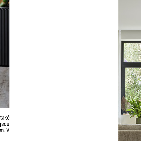
 také
 jsou
mm. V