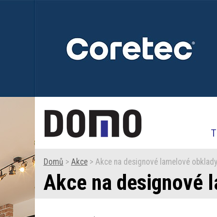
T
Domů
>
Akce
> Akce na designové lamelové obklady
Akce na designové l