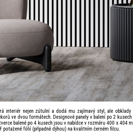
rá interiér nejen zútulní a dodá mu zajímavý styl, ale obklady
dekorů ve dvou formátech. Designové panely v balení po 2 kusech
tverce balené po 4 kusech jsou v nabídce v rozměru 400 x 404 
 potažené fólií (případně dýhou) na kvalitním černém filcu.