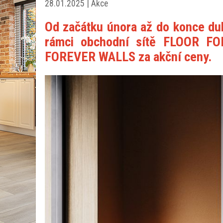
28.01.2025 | Akce
Od začátku února až do konce du
rámci obchodní sítě FLOOR FO
FOREVER WALLS za akční ceny.