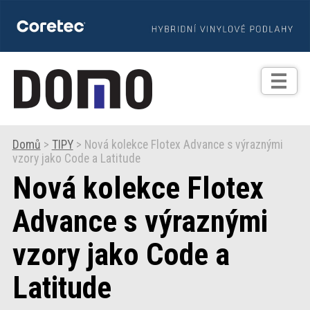
TIPY
Zprávy
Realizace
Domů
>
TIPY
> Nová kolekce Flotex Advance s výraznými
vzory jako Code a Latitude
Praxe
Nová kolekce Flotex
Fotogalerie
Advance s výraznými
vzory jako Code a
Produkty
Latitude
Prodejní