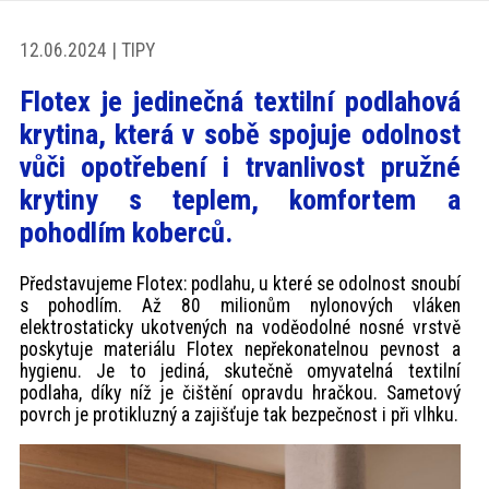
akce
12.06.2024 | TIPY
ProfiMag
Flotex je jedinečná textilní podlahová
krytina, která v sobě spojuje odolnost
Kontakt
vůči opotřebení i trvanlivost pružné
krytiny s teplem, komfortem a
pohodlím koberců.
Představujeme Flotex: podlahu, u které se odolnost snoubí
s pohodlím. Až 80 milionům nylonových vláken
elektrostaticky ukotvených na voděodolné nosné vrstvě
poskytuje materiálu Flotex nepřekonatelnou pevnost a
hygienu. Je to jediná, skutečně omyvatelná textilní
podlaha, díky níž je čištění opravdu hračkou. Sametový
povrch je protikluzný a zajišťuje tak bezpečnost i při vlhku.