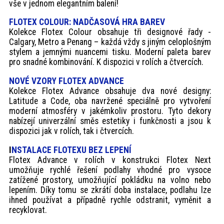
vše v jednom elegantním balení!
FLOTEX COLOUR: NADČASOVÁ HRA BAREV
Kolekce Flotex Colour obsahuje tři designové řady -
Calgary, Metro a Penang – každá vždy s jiným celoplošným
stylem a jemnými nuancemi tisku. Moderní paleta barev
pro snadné kombinování. K dispozici v rolích a čtvercích.
NOVÉ VZORY FLOTEX ADVANCE
Kolekce Flotex Advance obsahuje dva nové designy:
Latitude a Code, oba navržené speciálně pro vytvoření
moderní atmosféry v jakémkoliv prostoru. Tyto dekory
nabízejí univerzální směs estetiky i funkčnosti a jsou k
dispozici jak v rolích, tak i čtvercích.
I
NSTALACE FLOTEXU BEZ LEPENÍ
Flotex Advance v rolích v konstrukci Flotex Next
umožňuje rychlé řešení podlahy vhodné pro vysoce
zatížené prostory, umožňující pokládku na volno nebo
lepením. Díky tomu se zkrátí doba instalace, podlahu lze
ihned používat a případně rychle odstranit, vyměnit a
recyklovat.