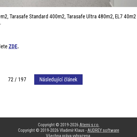
m2, Tarasafe Standard 400m2, Tarasafe Ultra 480m2, EL7 40m
.
dete
ZDE
.
72 / 197
Následující článek
Copyright © 2019-2026
Atemi s.r.o.
Copyright © 2019-2026 Vladimír Klaus -
AUDREY software
Všechna práva vyhrazena.