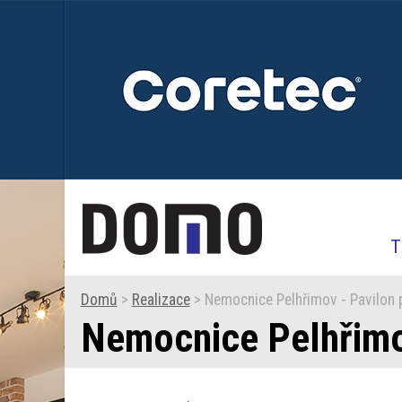
T
Domů
>
Realizace
> Nemocnice Pelhřimov - Pavilon 
Nemocnice Pelhřimov