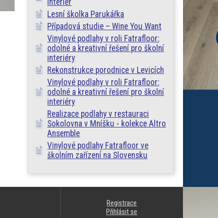
interiér
Lesní školka Parukářka
2
Případová studie – Wine You Want
Vinylové podlahy v roli Fatrafloor:
odolné a kreativní řešení pro školní
interiéry
Rekonstrukce porodnice v Levicích
Vinylové podlahy v roli Fatrafloor:
odolné a kreativní řešení pro školní
interiéry
Realizace podlahy v restauraci
Sokolovna v Mníšku - kolekce Altro
Ansemble
Vinylové podlahy Fatrafloor ve
školním zařízení na Slovensku
Registrace
Přihlásit se