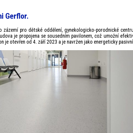
i Gerflor.
ako zázemí pro dětské oddělení, gynekologicko-porodnické cent
Budova je propojena se sousedním pavilonem, což umožní efekti
n je otevřen od 4. září 2023 a je navržen jako energeticky pasivn