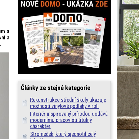
rum a
vní a
í.
Články ze stejné kategorie
Rekonstrukce střední školy ukazuje
možnosti vinylové podlahy v roli
Interiér inspirovaný přírodou dodává
modernímu pracovišti útulný
charakter
Stromeček, který sjednotil celý