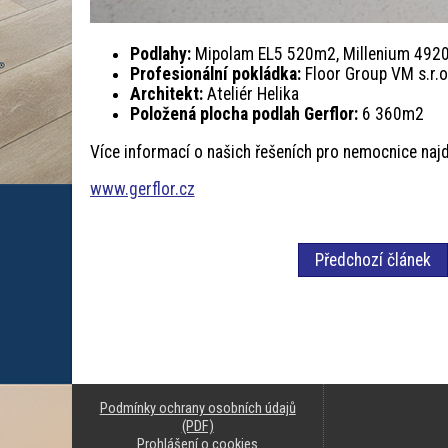
Podlahy:
Mipolam EL5 520m2, Millenium 4920
Profesionální pokládka:
Floor Group VM s.r.o
Architekt:
Ateliér Helika
Položená plocha podlah Gerflor:
6 360m2
Více informací o našich řešeních pro nemocnice naj
www.gerflor.cz
Předchozí článek
Podmínky ochrany osobních údajů
(PDF)
Prohlášení o cookies