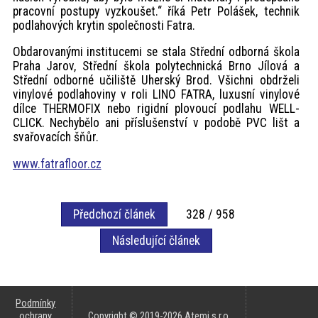
pracovní postupy vyzkoušet.“ říká Petr Polášek, technik
podlahových krytin společnosti Fatra.
Obdarovanými institucemi se stala Střední odborná škola
Praha Jarov, Střední škola polytechnická Brno Jílová a
Střední odborné učiliště Uherský Brod. Všichni obdrželi
vinylové podlahoviny v roli LINO FATRA, luxusní vinylové
dílce THERMOFIX nebo rigidní plovoucí podlahu WELL-
CLICK. Nechybělo ani příslušenství v podobě PVC lišt a
svařovacích šňůr.
www.fatrafloor.cz
Předchozí článek
328 / 958
Následující článek
Podmínky
ochrany
Copyright © 2019-2026
Atemi s.r.o.