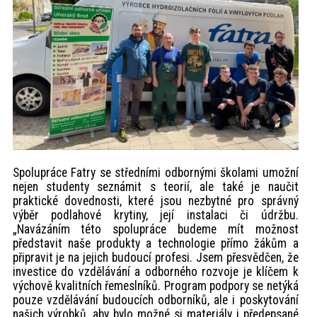
Spolupráce Fatry se středními odbornými školami umožní
nejen studenty seznámit s teorií, ale také je naučit
praktické dovednosti, které jsou nezbytné pro správný
výběr podlahové krytiny, její instalaci či údržbu.
„Navázáním této spolupráce budeme mít možnost
představit naše produkty a technologie přímo žákům a
připravit je na jejich budoucí profesi. Jsem přesvědčen, že
investice do vzdělávání a odborného rozvoje je klíčem k
výchově kvalitních řemeslníků. Program podpory se netýká
pouze vzdělávání budoucích odborníků, ale i poskytování
našich výrobků, aby bylo možné si materiály i předepsané