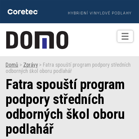
TIPY
Zprávy
Realizace
Domů
>
Zprávy
> Fatra spouští program podpory středních
odborných škol oboru podlahář
Praxe
Fatra spouští program
Fotogalerie
podpory středních
odborných škol oboru
Produkty
podlahář
Prodejní