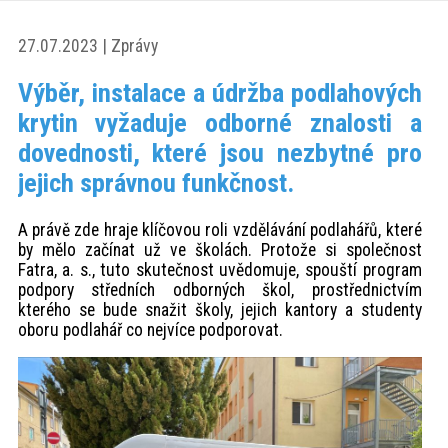
akce
27.07.2023 | Zprávy
ProfiMag
Výběr, instalace a údržba podlahových
krytin vyžaduje odborné znalosti a
Kontakt
dovednosti, které jsou nezbytné pro
jejich správnou funkčnost.
A právě zde hraje klíčovou roli vzdělávání podlahářů, které
by mělo začínat už ve školách. Protože si společnost
Fatra, a. s., tuto skutečnost uvědomuje, spouští program
podpory středních odborných škol, prostřednictvím
kterého se bude snažit školy, jejich kantory a studenty
oboru podlahář co nejvíce podporovat.