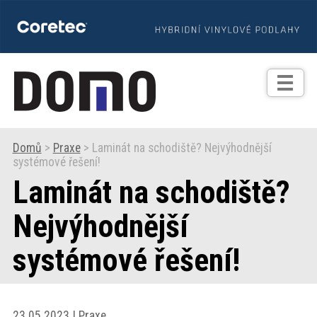
TIPY
Zprávy
Realizace
Domů
>
Praxe
> Laminát na schodiště? Nejvýhodnější
systémové řešení!
Praxe
Laminát na schodiště?
Fotogalerie
Nejvýhodnější
systémové řešení!
Produkty
Prodejní
23.05.2023 | Praxe