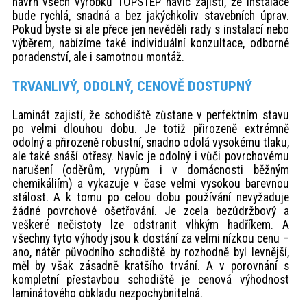
návrh všech výrobků TOPSTEP navíc zajistí, že instalace
bude rychlá, snadná a bez jakýchkoliv stavebních úprav.
Pokud byste si ale přece jen nevěděli rady s instalací nebo
výběrem, nabízíme také individuální konzultace, odborné
poradenství, ale i samotnou montáž.
TRVANLIVÝ, ODOLNÝ, CENOVĚ DOSTUPNÝ
Laminát zajistí, že schodiště zůstane v perfektním stavu
po velmi dlouhou dobu. Je totiž přirozeně extrémně
odolný a přirozeně robustní, snadno odolá vysokému tlaku,
ale také snáší otřesy. Navíc je odolný i vůči povrchovému
narušení (oděrům, vrypům i v domácnosti běžným
chemikáliím) a vykazuje v čase velmi vysokou barevnou
stálost. A k tomu po celou dobu používání nevyžaduje
žádné povrchové ošetřování. Je zcela bezúdržbový a
veškeré nečistoty lze odstranit vlhkým hadříkem. A
všechny tyto výhody jsou k dostání za velmi nízkou cenu –
ano, nátěr původního schodiště by rozhodně byl levnější,
měl by však zásadně kratšího trvání. A v porovnání s
kompletní přestavbou schodiště je cenová výhodnost
laminátového obkladu nezpochybnitelná.