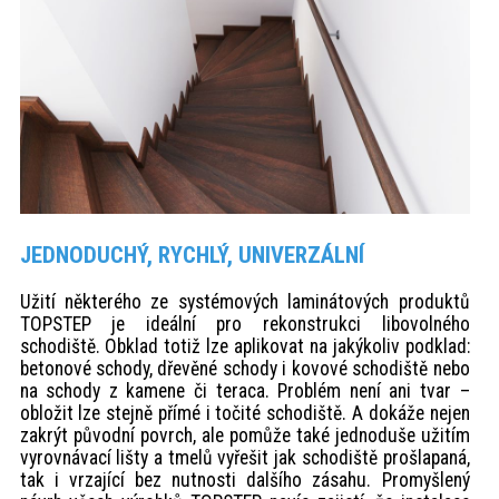
JEDNODUCHÝ, RYCHLÝ, UNIVERZÁLNÍ
Užití některého ze systémových laminátových produktů
TOPSTEP je ideální pro rekonstrukci libovolného
schodiště. Obklad totiž lze aplikovat na jakýkoliv podklad:
betonové schody, dřevěné schody i kovové schodiště nebo
na schody z kamene či teraca. Problém není ani tvar –
obložit lze stejně přímé i točité schodiště. A dokáže nejen
zakrýt původní povrch, ale pomůže také jednoduše užitím
vyrovnávací lišty a tmelů vyřešit jak schodiště prošlapaná,
tak i vrzající bez nutnosti dalšího zásahu. Promyšlený