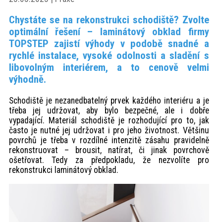
akce
Chystáte se na rekonstrukci schodiště? Zvolte
optimální řešení – laminátový obklad firmy
ProfiMag
TOPSTEP zajistí výhody v podobě snadné a
rychlé instalace, vysoké odolnosti a sladění s
libovolným interiérem, a to cenově velmi
Kontakt
výhodně.
Schodiště je nezanedbatelný prvek každého interiéru a je
třeba jej udržovat, aby bylo bezpečné, ale i dobře
vypadající. Materiál schodiště je rozhodující pro to, jak
často je nutné jej udržovat i pro jeho životnost. Většinu
povrchů je třeba v rozdílné intenzitě zásahu pravidelně
rekonstruovat – brousit, natírat, či jinak povrchově
ošetřovat. Tedy za předpokladu, že nezvolíte pro
rekonstrukci laminátový obklad.