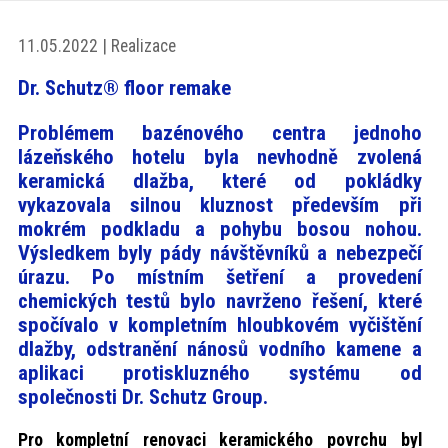
akce
11.05.2022 | Realizace
ProfiMag
Dr. Schutz® floor remake
Problémem bazénového centra jednoho
Kontakt
lázeňského hotelu byla nevhodně zvolená
keramická dlažba, které od pokládky
vykazovala silnou kluznost především při
mokrém podkladu a pohybu bosou nohou.
Výsledkem byly pády návštěvníků a nebezpečí
úrazu. Po místním šetření a provedení
chemických testů bylo navrženo řešení, které
spočívalo v kompletním hloubkovém vyčištění
dlažby, odstranění nánosů vodního kamene a
aplikaci protiskluzného systému od
společnosti Dr. Schutz Group.
Pro kompletní renovaci keramického povrchu byl