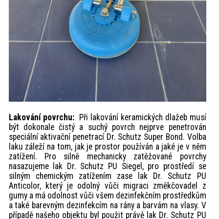
Lakování povrchu:
Při lakování keramických dlažeb musí
být dokonale čistý a suchý povrch nejprve penetrován
speciální aktivační penetrací Dr. Schutz Super Bond. Volba
laku záleží na tom, jak je prostor používán a jaké je v něm
zatížení. Pro silně mechanicky zatěžované povrchy
nasazujeme lak Dr. Schutz PU Siegel, pro prostředí se
silným chemickým zatížením zase lak Dr. Schutz PU
Anticolor, který je odolný vůči migraci změkčovadel z
gumy a má odolnost vůči všem dezinfekčním prostředkům
a také barevným dezinfekcím na rány a barvám na vlasy. V
případě našeho objektu byl použit právě lak Dr. Schutz PU