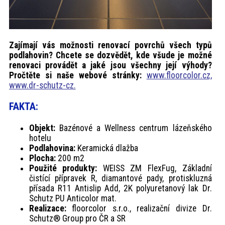
Zajímají vás možnosti renovací povrchů všech typů
podlahovin? Chcete se dozvědět, kde všude je možné
renovaci provádět a jaké jsou všechny její výhody?
Pročtěte si naše webové stránky:
www.floorcolor.cz,
www.dr-schutz-cz.
FAKTA:
Objekt:
Bazénové a Wellness centrum lázeňského
hotelu
Podlahovina:
Keramická dlažba
Plocha:
200 m2
Použité produkty:
WEISS ZM FlexFug, Základní
čistící přípravek R, diamantové pady, protiskluzná
přísada R11 Antislip Add, 2K polyuretanový lak Dr.
Schutz PU Anticolor mat.
Realizace:
floorcolor s.r.o., realizační divize Dr.
Schutz® Group pro ČR a SR