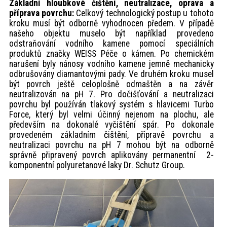
Základní hloubkové čištění, neutralizace, oprava a
příprava povrchu:
Celkový technologický postup u tohoto
kroku musí být odborně vyhodnocen předem. V případě
našeho objektu muselo být například provedeno
odstraňování vodního kamene pomocí speciálních
produktů značky WEISS Péče o kámen. Po chemickém
narušení byly nánosy vodního kamene jemně mechanicky
odbrušovány diamantovými pady. Ve druhém kroku musel
být povrch ještě celoplošně odmaštěn a na závěr
neutralizován na pH 7. Pro dočišťování a neutralizaci
povrchu byl používán tlakový systém s hlavicemi Turbo
Force, který byl velmi účinný nejenom na plochu, ale
především na dokonalé vyčištění spár. Po dokonale
provedeném základním čištění, přípravě povrchu a
neutralizaci povrchu na pH 7 mohou být na odborně
správně připravený povrch aplikovány permanentní 2-
komponentní polyuretanové laky Dr. Schutz Group.