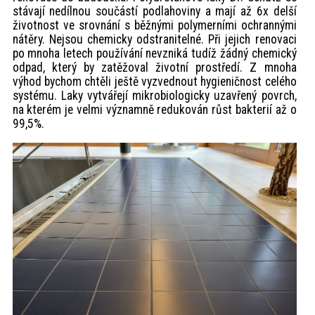
stávají nedílnou součástí podlahoviny a mají až 6x delší
životnost ve srovnání s běžnými polymerními ochrannými
nátěry. Nejsou chemicky odstranitelné. Při jejich renovaci
po mnoha letech používání nevzniká tudíž žádný chemický
odpad, který by zatěžoval životní prostředí. Z mnoha
výhod bychom chtěli ještě vyzvednout hygieničnost celého
systému. Laky vytvářejí mikrobiologicky uzavřený povrch,
na kterém je velmi významně redukován růst bakterií až o
99,5%.