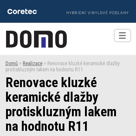
TIPY
Zprávy
Realizace
Domů
>
Realizace
> Renovace kluzké keramické dlažby
protiskluzným lakem na hodnotu R11
Praxe
Renovace kluzké
Fotogalerie
keramické dlažby
protiskluzným lakem
Produkty
na hodnotu R11
Prodejní