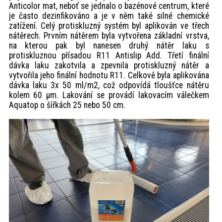
Anticolor mat, neboť se jednalo o bazénové centrum, které
je často dezinfikováno a je v něm také silné chemické
zatížení. Celý protiskluzný systém byl aplikován ve třech
nátěrech. Prvním nátěrem byla vytvořena základní vrstva,
na kterou pak byl nanesen druhý nátěr laku s
protiskluznou přísadou R11 Antislip Add. Třetí finální
dávka laku zakotvila a zpevnila protiskluzný nátěr a
vytvořila jeho finální hodnotu R11. Celkově byla aplikována
dávka laku 3x 50 ml/m2, což odpovídá tloušťce nátěru
kolem 60 µm. Lakování se provádí lakovacím válečkem
Aquatop o šířkách 25 nebo 50 cm.