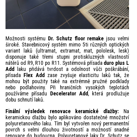
Možnosti systému
Dr. Schutz floor remake
jsou velmi
široké. Stavebnicový systém mimo 5ti různých optických
variant laků (ultramat, extramat, mat, pololesk, lesk)
disponuje také třemi stupni protiskluzných vlastností
nátěrů od R9, R10 po R11. Systémová přísada
duro plus L
Add
laku přidává tvrdost a odolnost vůči poškrábání,
přísada
Flex Add
zase zvyšuje elasticitu laků tak, že
mohou být použity také na extrémně pružné podklady
nebo podlahoviny. Při hraničních vysokých teplotách
používáme přísadu
Decelerator Add
, která prodlužuje
dobu schnutí laků.
Finální výsledek renovace keramické dlažby:
Na
keramickou dlažbu bylo aplikováno dostatečné množství
polyuretanového laku. Tím byl vytvořen nový permanentní
povrch s velmi dlouhou životností a možností snadné
renovace do budoucna. Polyuretanové laky Dr. Schutz se