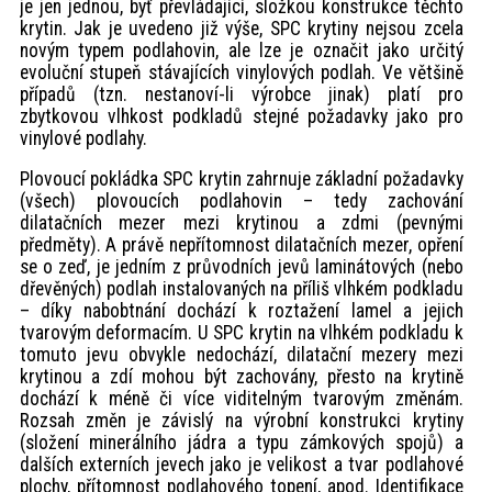
je jen jednou, byť převládající, složkou konstrukce těchto
krytin. Jak je uvedeno již výše, SPC krytiny nejsou zcela
novým typem podlahovin, ale lze je označit jako určitý
evoluční stupeň stávajících vinylových podlah. Ve většině
případů (tzn. nestanoví-li výrobce jinak) platí pro
zbytkovou vlhkost podkladů stejné požadavky jako pro
vinylové podlahy.
Plovoucí pokládka SPC krytin zahrnuje základní požadavky
(všech) plovoucích podlahovin – tedy zachování
dilatačních mezer mezi krytinou a zdmi (pevnými
předměty). A právě nepřítomnost dilatačních mezer, opření
se o zeď, je jedním z průvodních jevů laminátových (nebo
dřevěných) podlah instalovaných na příliš vlhkém podkladu
– díky nabobtnání dochází k roztažení lamel a jejich
tvarovým deformacím. U SPC krytin na vlhkém podkladu k
tomuto jevu obvykle nedochází, dilatační mezery mezi
krytinou a zdí mohou být zachovány, přesto na krytině
dochází k méně či více viditelným tvarovým změnám.
Rozsah změn je závislý na výrobní konstrukci krytiny
(složení minerálního jádra a typu zámkových spojů) a
dalších externích jevech jako je velikost a tvar podlahové
plochy, přítomnost podlahového topení, apod. Identifikace