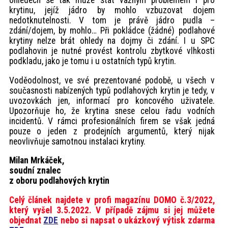
ohledech se tak může stát vážným problémem i pro
krytinu, jejíž jádro by mohlo vzbuzovat dojem
nedotknutelnosti. V tom je právě jádro pudla –
zdání/dojem, by mohlo… Při pokládce (žádné) podlahové
krytiny nelze brát ohledy na dojmy či zdání. I u SPC
podlahovin je nutné provést kontrolu zbytkové vlhkosti
podkladu, jako je tomu i u ostatních typů krytin.
Voděodolnost, ve své prezentované podobě, u všech v
současnosti nabízených typů podlahových krytin je tedy, v
uvozovkách jen, informací pro koncového uživatele.
Upozorňuje ho, že krytina snese celou řadu vodních
incidentů. V rámci profesionálních firem se však jedná
pouze o jeden z prodejních argumentů, který nijak
neovlivňuje samotnou instalaci krytiny.
Milan Mrkáček,
soudní znalec
z oboru podlahových krytin
Celý článek najdete v profi magazínu DOMO č.3/2022,
který vyšel 3.5.2022. V případě zájmu si jej můžete
objednat
ZDE
nebo si napsat o ukázkový výtisk zdarma