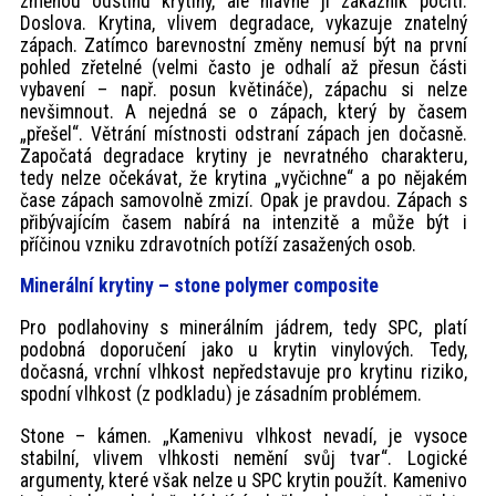
změnou odstínu krytiny, ale hlavně jí zákazník pocítí.
Doslova. Krytina, vlivem degradace, vykazuje znatelný
zápach. Zatímco barevnostní změny nemusí být na první
pohled zřetelné (velmi často je odhalí až přesun části
vybavení – např. posun květináče), zápachu si nelze
nevšimnout. A nejedná se o zápach, který by časem
„přešel“. Větrání místnosti odstraní zápach jen dočasně.
Započatá degradace krytiny je nevratného charakteru,
tedy nelze očekávat, že krytina „vyčichne“ a po nějakém
čase zápach samovolně zmizí. Opak je pravdou. Zápach s
přibývajícím časem nabírá na intenzitě a může být i
příčinou vzniku zdravotních potíží zasažených osob.
Minerální krytiny – stone polymer composite
Pro podlahoviny s minerálním jádrem, tedy SPC, platí
podobná doporučení jako u krytin vinylových. Tedy,
dočasná, vrchní vlhkost nepředstavuje pro krytinu riziko,
spodní vlhkost (z podkladu) je zásadním problémem.
Stone – kámen. „Kamenivu vlhkost nevadí, je vysoce
stabilní, vlivem vlhkosti nemění svůj tvar“. Logické
argumenty, které však nelze u SPC krytin použít. Kamenivo