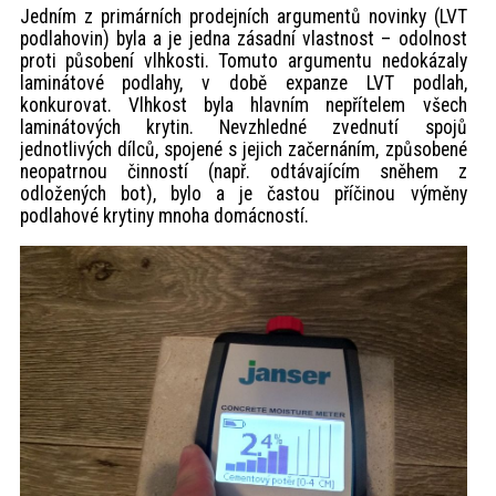
Jedním z primárních prodejních argumentů novinky (LVT
podlahovin) byla a je jedna zásadní vlastnost – odolnost
proti působení vlhkosti. Tomuto argumentu nedokázaly
laminátové podlahy, v době expanze LVT podlah,
konkurovat. Vlhkost byla hlavním nepřítelem všech
laminátových krytin. Nevzhledné zvednutí spojů
jednotlivých dílců, spojené s jejich začernáním, způsobené
neopatrnou činností (např. odtávajícím sněhem z
odložených bot), bylo a je častou příčinou výměny
podlahové krytiny mnoha domácností.