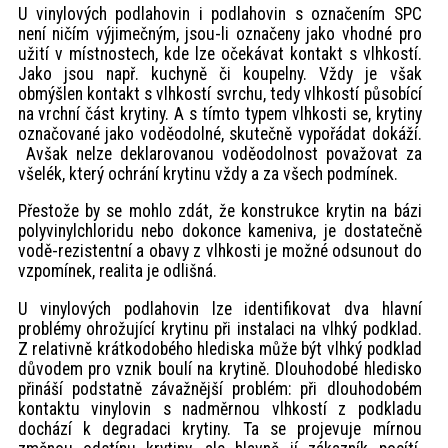
U vinylových podlahovin i podlahovin s označením SPC
není ničím výjimečným, jsou-li označeny jako vhodné pro
užití v místnostech, kde lze očekávat kontakt s vlhkostí.
Jako jsou např. kuchyně či koupelny. Vždy je však
obmýšlen kontakt s vlhkostí svrchu, tedy vlhkostí působící
na vrchní část krytiny. A s tímto typem vlhkosti se, krytiny
označované jako voděodolné, skutečně vypořádat dokáží.
Avšak nelze deklarovanou voděodolnost považovat za
všelék, který ochrání krytinu vždy a za všech podmínek.
Přestože by se mohlo zdát, že konstrukce krytin na bázi
polyvinylchloridu nebo dokonce kameniva, je dostatečně
vodě-rezistentní a obavy z vlhkosti je možné odsunout do
vzpomínek, realita je odlišná.
U vinylových podlahovin lze identifikovat dva hlavní
problémy ohrožující krytinu při instalaci na vlhký podklad.
Z relativně krátkodobého hlediska může být vlhký podklad
důvodem pro vznik boulí na krytině. Dlouhodobé hledisko
přináší podstatně závažnější problém: při dlouhodobém
kontaktu vinylovin s nadměrnou vlhkostí z podkladu
dochází k degradaci krytiny. Ta se projevuje mírnou