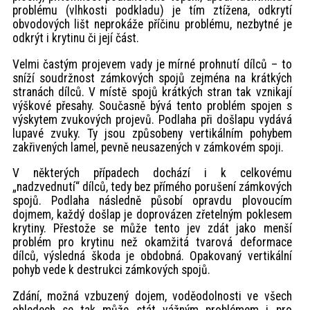
problému (vlhkosti podkladu) je tím ztížena, odkrytí
obvodových lišt neprokáže příčinu problému, nezbytné je
odkrýt i krytinu či její část.
Velmi častým projevem vady je mírné prohnutí dílců – to
sníží soudržnost zámkových spojů zejména na krátkých
stranách dílců. V místě spojů krátkých stran tak vznikají
výškové přesahy. Současně bývá tento problém spojen s
výskytem zvukových projevů. Podlaha při došlapu vydává
lupavé zvuky. Ty jsou způsobeny vertikálním pohybem
zakřivených lamel, pevně neusazených v zámkovém spoji.
V některých případech dochází i k celkovému
„nadzvednutí“ dílců, tedy bez přímého porušení zámkových
spojů. Podlaha následně působí opravdu plovoucím
dojmem, každý došlap je doprovázen zřetelným poklesem
krytiny. Přestože se může tento jev zdát jako menší
problém pro krytinu než okamžitá tvarová deformace
dílců, výsledná škoda je obdobná. Opakovaný vertikální
pohyb vede k destrukci zámkových spojů.
Zdání, možná vzbuzený dojem, voděodolnosti ve všech