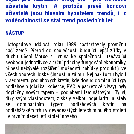
akce
uživatelé krytin. A protože právě koncoví
uživatelé jsou hlavním hybatelem trendů, i z
voděodolnosti se stal trend posledních let.
ProfiMag
NÁSTUP
Kontakt
Listopadové události roku 1989 nastartovaly proměnu
naší země. Přerod od společnosti budující lepší zítřky v
duchu učení Marxe a Lenina ke společnosti uznávající
svobodu jednotlivce a tržní principy fungování ekonomiky,
přinesl nebývalé rozšíření možností nabídky produktů ve
všech oborech lidské činnosti a zájmu. Nejinak tomu bylo i
v segmentu podlahových krytin, kde dosud dominující typy
podlahovin (dlažba, koberce, PVC a parketové vlysy) byly
doplněny novým typem – podlahami laminátovými. Ty si,
díky svým vlastnostem, získaly velkou popularitu a staly
se dominantním typem podlahových krytin na
podlahářském trhu v devadesátých letech minulého století
i v prvním desetiletí století nového.