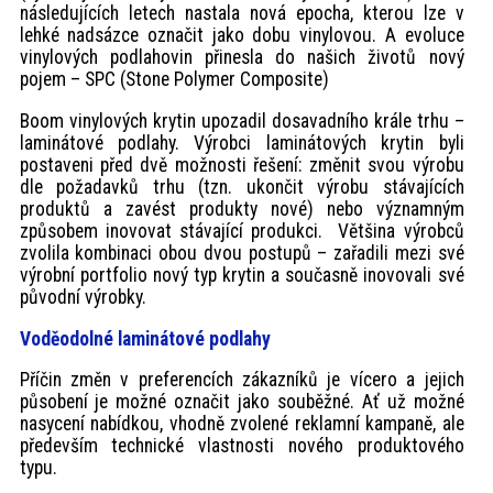
následujících letech nastala nová epocha, kterou lze v
lehké nadsázce označit jako dobu vinylovou. A evoluce
vinylových podlahovin přinesla do našich životů nový
pojem – SPC (Stone Polymer Composite)
Boom vinylových krytin upozadil dosavadního krále trhu –
laminátové podlahy. Výrobci laminátových krytin byli
postaveni před dvě možnosti řešení: změnit svou výrobu
dle požadavků trhu (tzn. ukončit výrobu stávajících
produktů a zavést produkty nové) nebo významným
způsobem inovovat stávající produkci. Většina výrobců
zvolila kombinaci obou dvou postupů – zařadili mezi své
výrobní portfolio nový typ krytin a současně inovovali své
původní výrobky.
Voděodolné laminátové podlahy
Příčin změn v preferencích zákazníků je vícero a jejich
působení je možné označit jako souběžné. Ať už možné
nasycení nabídkou, vhodně zvolené reklamní kampaně, ale
především technické vlastnosti nového produktového
typu.