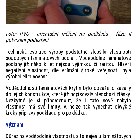
Foto: PVC - orientační měření na podkladu - fáze II
potvrzení podezření
Technická evoluce výroby podstatně zlepšila vlastnosti
soudobých laminátových podlah. Voděodolné laminátové
podlahy již několik let nejsou výjimkou či raritou. Hlavní
negativní vlastnost, dle vnímání široké veřejnosti, byla
výrobci eliminována.
Voděodolnosti laminátových krytin bylo dosaženo zásahy
do jejich konstrukce, které již popisovaly předchozí články.
Nezbytné je si připomenout, že i tato nově nabytá
vlastnost má své limity. A nelze tak vynechat obvyklé
kroky přípravy podkladu pro pokládku.
Význam
Důraz na voděodolné vlastnosti, a to nejen u laminátových