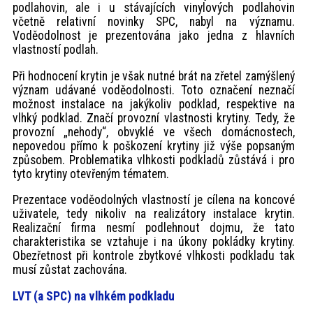
podlahovin, ale i u stávajících vinylových podlahovin
včetně relativní novinky SPC, nabyl na významu.
Voděodolnost je prezentována jako jedna z hlavních
vlastností podlah.
Při hodnocení krytin je však nutné brát na zřetel zamýšlený
význam udávané voděodolnosti. Toto označení neznačí
možnost instalace na jakýkoliv podklad, respektive na
vlhký podklad. Značí provozní vlastnosti krytiny. Tedy, že
provozní „nehody“, obvyklé ve všech domácnostech,
nepovedou přímo k poškození krytiny již výše popsaným
způsobem. Problematika vlhkosti podkladů zůstává i pro
tyto krytiny otevřeným tématem.
Prezentace voděodolných vlastností je cílena na koncové
uživatele, tedy nikoliv na realizátory instalace krytin.
Realizační firma nesmí podlehnout dojmu, že tato
charakteristika se vztahuje i na úkony pokládky krytiny.
Obezřetnost při kontrole zbytkové vlhkosti podkladu tak
musí zůstat zachována.
LVT (a SPC) na vlhkém podkladu