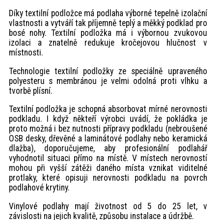
Díky textilní podložce má podlaha výborné tepelně izolační
vlastnosti a vytváří tak příjemně teplý a měkký podklad pro
bosé nohy. Textilní podložka má i výbornou zvukovou
izolaci a znatelně redukuje kročejovou hlučnost v
místnosti.
Technologie textilní podložky ze speciálně upraveného
polyesteru s membránou je velmi odolná proti vlhku a
tvorbě plísní.
Textilní podložka je schopná absorbovat mírné nerovnosti
podkladu. I když někteří výrobci uvádí, že pokládka je
proto možná i bez nutnosti přípravy podkladu (nebroušené
OSB desky, dřevěné a laminátové podlahy nebo keramická
dlažba), doporučujeme, aby profesionální podlahář
vyhodnotil situaci přímo na místě. V místech nerovností
mohou při vyšší zátěži daného místa vznikat viditelné
protlaky, které opisuji nerovnosti podkladu na povrch
podlahové krytiny.
Vinylové podlahy mají životnost od 5 do 25 let, v
závislosti na jejich kvalitě, způsobu instalace a údržbě.