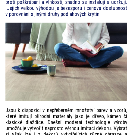
proti poškrábání a vlhkosti, snadno se instalují a udržují.
akce
Jejich velkou výhodou je bezesporu i cenová dostupnost
v porovnání s jinými druhy podlahových krytin.
ProfiMag
Kontakt
Jsou k dispozici v nepřeberném množství barev a vzorů,
které imitují přírodní materiály jako je dřevo, kámen či
klasické dlaždice. Dnešní moderní technologie výroby
umožňuje vytvořit naprosto věrnou imitaci dekoru. Vybrat
si však lze i z dekorů vytvářejících různé obrazce a