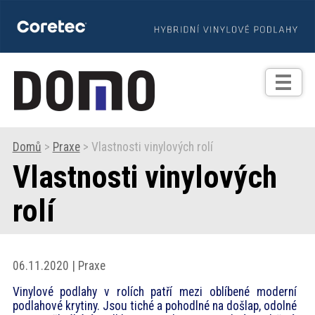
TIPY
Zprávy
Realizace
Domů
>
Praxe
> Vlastnosti vinylových rolí
Vlastnosti vinylových
Praxe
rolí
Fotogalerie
Produkty
06.11.2020 | Praxe
Vinylové podlahy v rolích patří mezi oblíbené moderní
Prodejní
podlahové krytiny. Jsou tiché a pohodlné na došlap, odolné