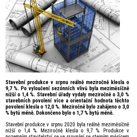
akce
ProfiMag
Kontakt
Stavební produkce v srpnu reálně meziročně klesla o
9,7 %. Po vyloučení sezónních vlivů byla meziměsíčně
nižší o 1,4 %. Stavební úřady vydaly meziročně o 3,0 %
stavebních povolení více a orientační hodnota těchto
povolení klesla o 12,0 %. Meziročně bylo zahájeno o 3,0
% bytů méně. Dokončeno bylo o 1,7 % bytů méně.
Stavební produkce v srpnu 2020 byla reálně meziměsíčně
nižší o 1,4 %. Meziročně klesla o 9,7 %. Produkce v
pozemním stavitelství se ve srovnání se stejným měsícem