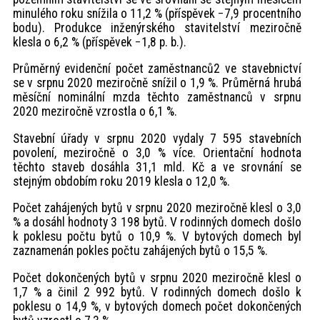
minulého roku snížila o 11,2 % (příspěvek −7,9 procentního
bodu). Produkce inženýrského stavitelství meziročně
klesla o 6,2 % (příspěvek −1,8 p. b.).
Průměrný evidenční počet zaměstnanců2 ve stavebnictví
se v srpnu 2020 meziročně snížil o 1,9 %. Průměrná hrubá
měsíční nominální mzda těchto zaměstnanců v srpnu
2020 meziročně vzrostla o 6,1 %.
Stavební úřady v srpnu 2020 vydaly 7 595 stavebních
povolení, meziročně o 3,0 % více. Orientační hodnota
těchto staveb dosáhla 31,1 mld. Kč a ve srovnání se
stejným obdobím roku 2019 klesla o 12,0 %.
Počet zahájených bytů v srpnu 2020 meziročně klesl o 3,0
% a dosáhl hodnoty 3 198 bytů. V rodinných domech došlo
k poklesu počtu bytů o 10,9 %. V bytových domech byl
zaznamenán pokles počtu zahájených bytů o 15,5 %.
Počet dokončených bytů v srpnu 2020 meziročně klesl o
1,7 % a činil 2 992 bytů. V rodinných domech došlo k
poklesu o 14,9 %, v bytových domech počet dokončených