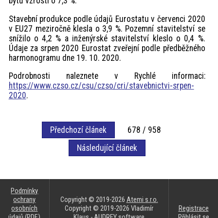
bytů vzrostl o 7,3 %.
Stavební produkce podle údajů Eurostatu v červenci 2020
v EU27 meziročně klesla o 3,9 %. Pozemní stavitelství se
snížilo o 4,2 % a inženýrské stavitelství kleslo o 0,4 %.
Údaje za srpen 2020 Eurostat zveřejní podle předběžného
harmonogramu dne 19. 10. 2020.
Podrobnosti naleznete v Rychlé informaci:
https://www.czso.cz/csu/czso/cri/stavebnictvi-srpen-
2020
.
Předchozí článek
678 / 958
Následující článek
Podmínky
ochrany
Copyright © 2019-2026
Atemi s.r.o.
osobních
Copyright © 2019-2026 Vladimír
Registrace
údajů (PDF)
Klaus -
AUDREY software
Přihlásit se