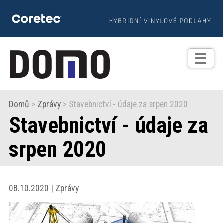
TIPY
Zprávy
Realizace
Domů
>
Zprávy
> Stavebnictví - údaje za srpen 2020
Stavebnictví - údaje za
Praxe
srpen 2020
Fotogalerie
Produkty
08.10.2020 | Zprávy
Prodejní