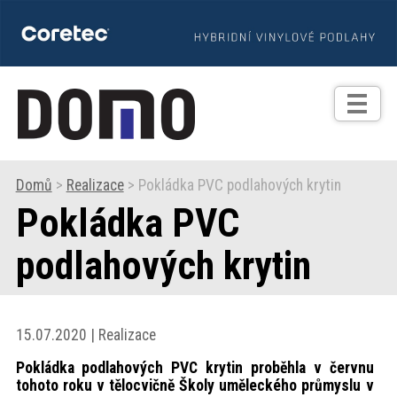
TIPY
Zprávy
Realizace
Domů
>
Realizace
> Pokládka PVC podlahových krytin
Pokládka PVC
Praxe
podlahových krytin
Fotogalerie
Produkty
15.07.2020 | Realizace
Pokládka podlahových PVC krytin proběhla v červnu
Prodejní
tohoto roku v tělocvičně Školy uměleckého průmyslu v