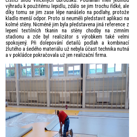
čisticí silou vlhčených ubrousků. Podlaháři měli jedinou
výhradu k použitému lepidlu, zdálo se jim trochu řídké, ale
díky tomu se jim zase lépe nanášelo na podlahy, protože
kladlo menší odpor. Proto si neuměli představit aplikaci na
kolmé stěny. Nicméně jim byla představena jiná reference z
lepení textilních tkanin na stěny chodby na zimním
stadionu a zde byl realizátor s výrobkem také velmi
spokojený. Při dolepování detailů podlah a kombinací
žlutého a šedého materiálu už nebyla účast technika nutná
a v pokládce pokračovala už jen realizační firma.