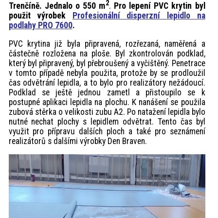
2
akce
Trenčíně. Jednalo o 550 m
.
Pro lepení PVC krytin byl
použit výrobek
Profesionální disperzní lepidlo na
podlahy PRO 7600
.
ProfiMag
PVC krytina již byla připravená, rozřezaná, naměřená a
částečně rozložena na ploše. Byl zkontrolován podklad,
který byl připravený, byl přebroušený a vyčištěný. Penetrace
Kontakt
v tomto případě nebyla použita, protože by se prodloužil
čas odvětrání lepidla, a to bylo pro realizátory nežádoucí.
Podklad se ještě jednou zametl a přistoupilo se k
postupné aplikaci lepidla na plochu. K nanášení se použila
zubová stěrka o velikosti zubu A2. Po natažení lepidla bylo
nutné nechat plochy s lepidlem odvětrat. Tento čas byl
využit pro přípravu dalších ploch a také pro seznámení
realizátorů s dalšími výrobky Den Braven.