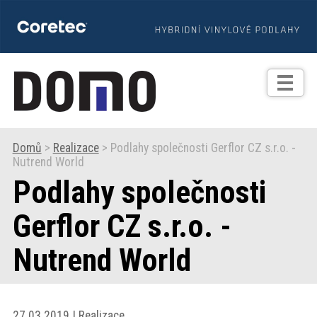
TIPY
Zprávy
Realizace
Domů
>
Realizace
> Podlahy společnosti Gerflor CZ s.r.o. -
Nutrend World
Praxe
Podlahy společnosti
Fotogalerie
Gerflor CZ s.r.o. -
Nutrend World
Produkty
Prodejní
27.03.2019 | Realizace