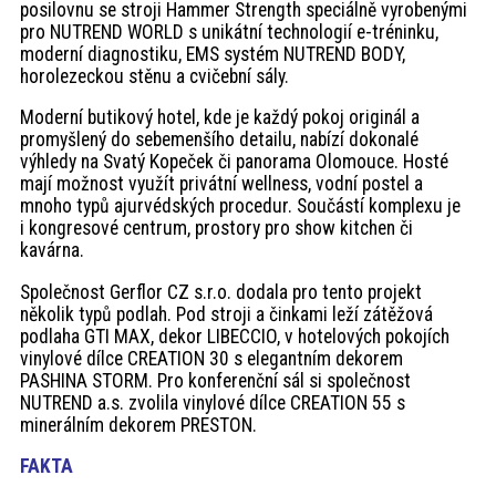
posilovnu se stroji Hammer Strength speciálně vyrobenými
pro NUTREND WORLD s unikátní technologií e-tréninku,
moderní diagnostiku, EMS systém NUTREND BODY,
horolezeckou stěnu a cvičební sály.
Moderní butikový hotel, kde je každý pokoj originál a
promyšlený do sebemenšího detailu, nabízí dokonalé
výhledy na Svatý Kopeček či panorama Olomouce. Hosté
mají možnost využít privátní wellness, vodní postel a
mnoho typů ajurvédských procedur. Součástí komplexu je
i kongresové centrum, prostory pro show kitchen či
kavárna.
Společnost Gerflor CZ s.r.o. dodala pro tento projekt
několik typů podlah. Pod stroji a činkami leží zátěžová
podlaha GTI MAX, dekor LIBECCIO, v hotelových pokojích
vinylové dílce CREATION 30 s elegantním dekorem
PASHINA STORM. Pro konferenční sál si společnost
NUTREND a.s. zvolila vinylové dílce CREATION 55 s
minerálním dekorem PRESTON.
FAKTA