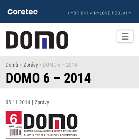
TIPY
Zprávy
Realizace
Domů
>
Zprávy
> DOMO 6 – 2014
DOMO 6 – 2014
Praxe
Fotogalerie
05.11.2014 | Zprávy
Produkty
Prodejní