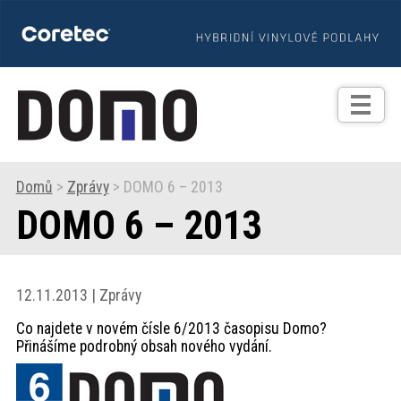
TIPY
Zprávy
Realizace
Domů
>
Zprávy
> DOMO 6 – 2013
DOMO 6 – 2013
Praxe
Fotogalerie
12.11.2013 | Zprávy
Co najdete v novém čísle 6/2013 časopisu Domo?
Produkty
Přinášíme podrobný obsah nového vydání.
Prodejní