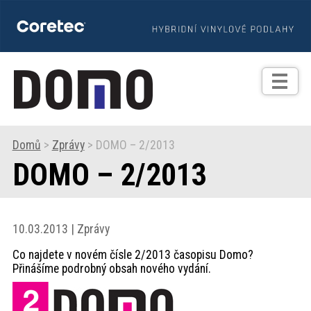
TIPY
Zprávy
Realizace
Domů
>
Zprávy
> DOMO – 2/2013
DOMO – 2/2013
Praxe
Fotogalerie
10.03.2013 | Zprávy
Co najdete v novém čísle 2/2013 časopisu Domo?
Produkty
Přinášíme podrobný obsah nového vydání.
Prodejní