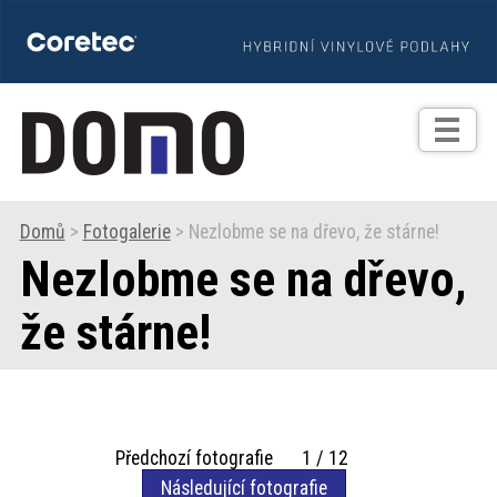
TIPY
Zprávy
Realizace
Domů
>
Fotogalerie
> Nezlobme se na dřevo, že stárne!
Nezlobme se na dřevo,
Praxe
že stárne!
Fotogalerie
Produkty
Předchozí fotografie 1 / 12
Prodejní
Následující fotografie