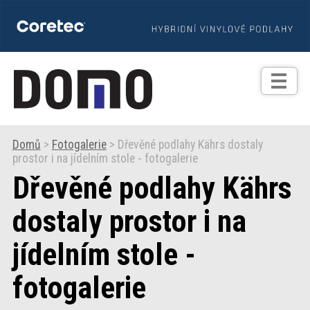
TIPY
Zprávy
Realizace
Domů
>
Fotogalerie
> Dřevěné podlahy Kährs dostaly
prostor i na jídelním stole - fotogalerie
Praxe
Dřevěné podlahy Kährs
Fotogalerie
dostaly prostor i na
jídelním stole -
Produkty
fotogalerie
Prodejní