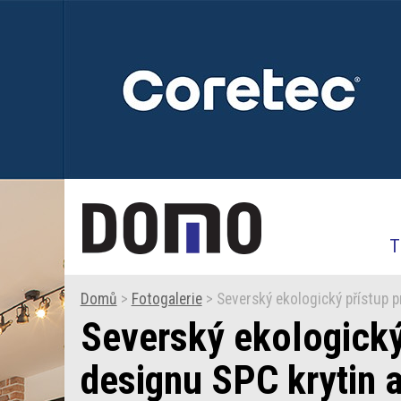
T
Domů
>
Fotogalerie
> Severský ekologický přístup pr
Severský ekologický 
designu SPC krytin a