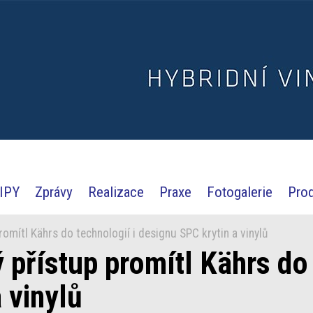
IPY
Zprávy
Realizace
Praxe
Fotogalerie
Pro
omítl Kährs do technologií i designu SPC krytin a vinylů
přístup promítl Kährs do 
 vinylů