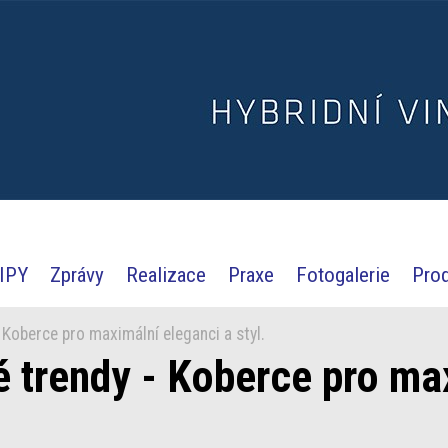
IPY
Zprávy
Realizace
Praxe
Fotogalerie
Pro
 Koberce pro maximální eleganci a styl.
é trendy - Koberce pro ma