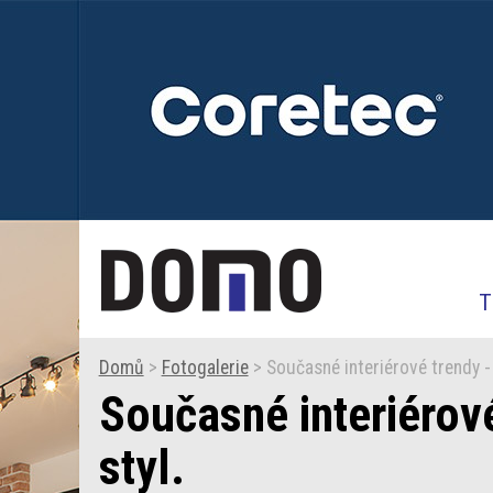
T
Domů
>
Fotogalerie
> Současné interiérové trendy -
Současné interiérov
styl.