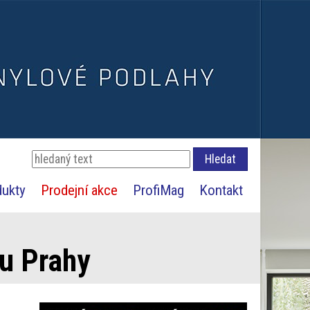
dukty
Prodejní akce
ProfiMag
Kontakt
 u Prahy