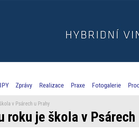
IPY
Zprávy
Realizace
Praxe
Fotogalerie
Pro
škola v Psárech u Prahy
u roku je škola v Psárech