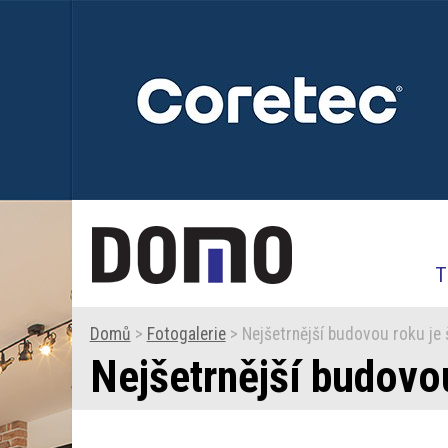
T
Domů
>
Fotogalerie
> Nejšetrnější budovou roku je 
Nejšetrnější budovo