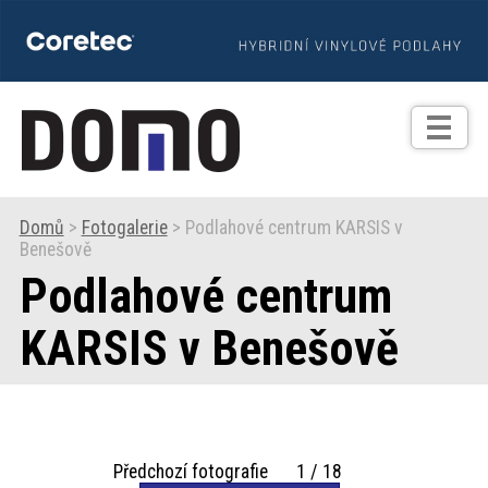
TIPY
Zprávy
Realizace
Domů
>
Fotogalerie
> Podlahové centrum KARSIS v
Benešově
Praxe
Podlahové centrum
Fotogalerie
KARSIS v Benešově
Produkty
Předchozí fotografie 1 / 18
Prodejní