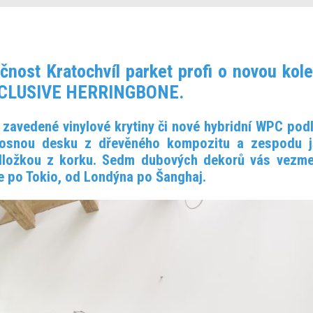
ečnost Kratochvíl parket profi o novou kole
 X-CLUSIVE HERRINGBONE.
t zavedené vinylové krytiny či nové hybridní WPC pod
nosnou desku z dřevěného kompozitu a zespodu 
odložkou z korku. Sedm dubových dekorů vás vezm
e po Tokio, od Londýna po Šanghaj.