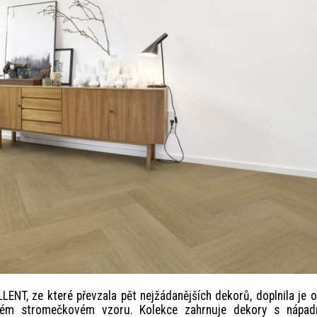
ENT, ze které převzala pět nejžádanějších dekorů, doplnila je 
kém stromečkovém vzoru. Kolekce zahrnuje dekory s nápadn