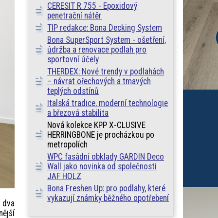
CERESIT R 755 - Epoxidový
penetrační nátěr
TIP redakce: Bona Decking System
Bona SuperSport System - ošetření,
údržba a renovace podlah pro
sportovní účely
THERDEX: Nové trendy v podlahách
– návrat ořechových a tmavých
teplých odstínů
Italská tradice, moderní technologie
a březová stabilita
Nová kolekce KPP X-CLUSIVE
HERRINGBONE je procházkou po
metropolích
WPC fasádní obklady GARDIN Deco
Wall jako novinka od společnosti
JAF HOLZ
Bona Freshen Up: pro podlahy, které
vykazují známky běžného opotřebení
o dva
ější