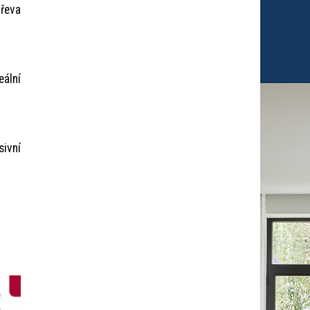
dřeva
eální
ivní