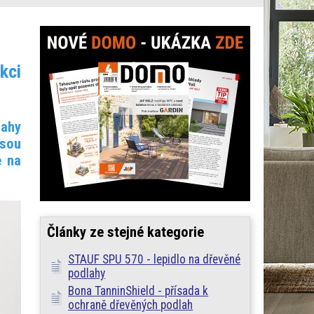
kci
lahy
jsou
e na
Články ze stejné kategorie
STAUF SPU 570 - lepidlo na dřevěné
podlahy
Bona TanninShield - přísada k
ochraně dřevěných podlah