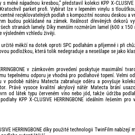
ny s méně nápadnou kresbou,“ představil kolekci KPP X-CLUSIVE
Kratochvíl parket profi. Vybírat lze v lepeném vinylu s tloušťko
centně recyklovatelných podlah s kompozitní nosnou deskou a v
8 mm budou pokládané na zámek. Reálnost dřevěných dekorů vyt
 všech stranách lamely. Díky menším rozměrům lamel (600 x 15
e výsledném vzhledu živěji.
rčitě měkčí na dotek oproti SPC podlahám a příjemné i při chů
ovou podložkou, která tolik nedegraduje a nesešlape se jako kla
HERRINGBONE v zámkovém provedení poskytuje maximální tvar
ému tepelnému odporu je vhodná pro podlahové topení. Velmi od
u v podobě nátěru Matecta zabraňuje oděru a povyšuje kolekc
r. Právě vysoce kvalitní akrylový nátěr Matecta brání usazo
kvrn od látek typu červeném víno nebo jód, takže údržba podla
u podlahy KPP X-CLUSIVE HERRINGBONE ideálním řešením pro v
USIVE HERRINGBONE díky použité technologii TwinFilm nabízejí 