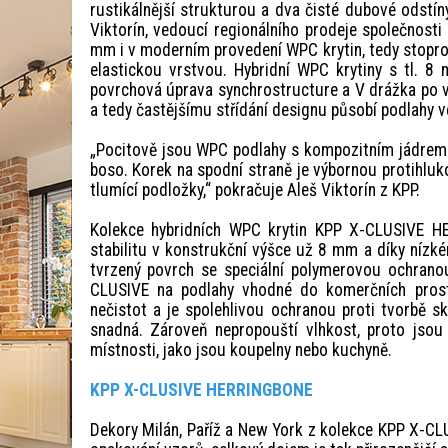
rustikálnější strukturou a dva čisté dubové odstí
Viktorín, vedoucí regionálního prodeje společnosti 
mm i v moderním provedení WPC krytin, tedy stopro
elastickou vrstvou. Hybridní WPC krytiny s tl. 
povrchová úprava synchrostructure a V drážka po
a tedy častějšímu střídání designu působí podlahy v
„Pocitově jsou WPC podlahy s kompozitním jádrem u
boso. Korek na spodní straně je výbornou protihluk
tlumící podložky,“ pokračuje Aleš Viktorín z KPP.
Kolekce hybridních WPC krytin KPP X-CLUSIVE 
stabilitu v konstrukční výšce už 8 mm a díky nízk
tvrzený povrch se speciální polymerovou ochrano
CLUSIVE na podlahy vhodné do komerčních prosto
nečistot a je spolehlivou ochranou proti tvorbě s
snadná. Zároveň nepropouští vlhkost, proto jso
místnosti, jako jsou koupelny nebo kuchyně.
KPP X-CLUSIVE HERRINGBONE
Dekory Milán, Paříž a New York z kolekce KPP X-CL