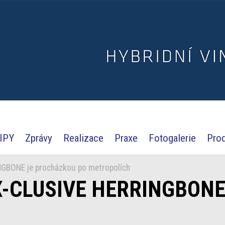
IPY
Zprávy
Realizace
Praxe
Fotogalerie
Pro
GBONE je procházkou po metropolích
X-CLUSIVE HERRINGBONE 