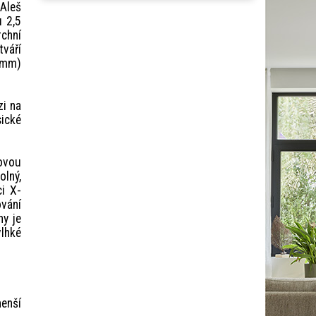
 Aleš
u 2,5
rchní
váří
0 mm)
zi na
sické
ovou
olný,
i X-
vání
hy je
lhké
menší