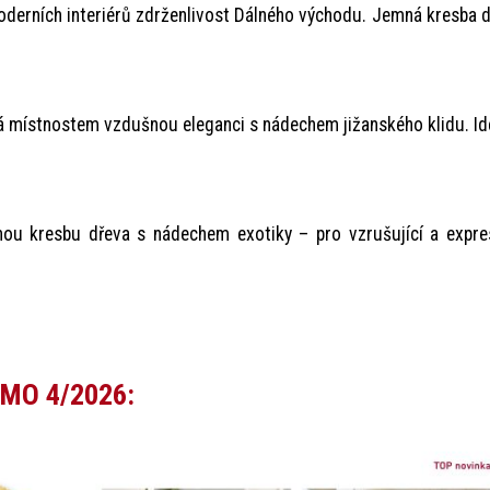
 moderních interiérů zdrženlivost Dálného východu. Jemná kresba 
á místnostem vzdušnou eleganci s nádechem jižanského klidu. Id
ou kresbu dřeva s nádechem exotiky – pro vzrušující a expres
OMO 4/2026: