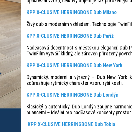
opakování vzorů, celkový dojem je tak přirozenější a
KPP X-CLUSIVE HERRINGBONE Dub Milano
Živý dub s moderním vzhledem. Technologie TwinFilm
KPP X-CLUSIVE HERRINGBONE Dub Paříž
Nadčasová decentnost s městskou elegancí: Dub P
TwinFilm vytváří klidný, ale zároveň přirozený povrch
KPP X-CLUSIVE HERRINGBONE Dub New York
Dynamický, moderní a výrazný – Dub New York k
zdůrazňuje rytmický charakter vzoru rybí kosti.
KPP X-CLUSIVE HERRINGBONE Dub Londýn
Klasický a autentický. Dub Londýn zaujme harmonic
nuancemi – ideální pro nadčasové koncepty prostor.
KPP X-CLUSIVE HERRINGBONE Dub Tokio