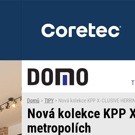
T
Domů
>
TIPY
> Nová kolekce KPP X-CLUSIVE HERRIN
Nová kolekce KPP 
metropolích