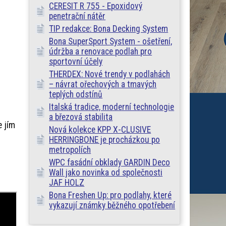
CERESIT R 755 - Epoxidový
penetrační nátěr
TIP redakce: Bona Decking System
Bona SuperSport System - ošetření,
údržba a renovace podlah pro
sportovní účely
THERDEX: Nové trendy v podlahách
– návrat ořechových a tmavých
teplých odstínů
Italská tradice, moderní technologie
a březová stabilita
e jím
Nová kolekce KPP X-CLUSIVE
HERRINGBONE je procházkou po
metropolích
WPC fasádní obklady GARDIN Deco
Wall jako novinka od společnosti
JAF HOLZ
Bona Freshen Up: pro podlahy, které
vykazují známky běžného opotřebení