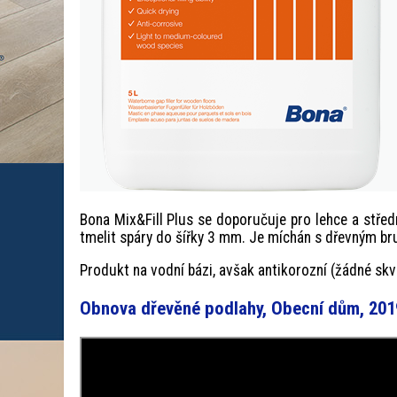
Bona Mix&Fill Plus se doporučuje pro lehce a středn
tmelit spáry do šířky 3 mm. Je míchán s dřevným br
Produkt na vodní bázi, avšak antikorozní (žádné skvr
Obnova dřevěné podlahy, Obecní dům, 2019