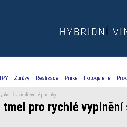
IPY
Zprávy
Realizace
Praxe
Fotogalerie
Pro
vyplnění spár dřevěné podlahy
 tmel pro rychlé vyplnění