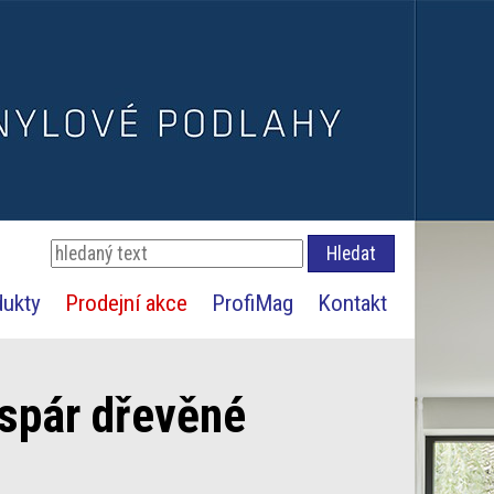
dukty
Prodejní akce
ProfiMag
Kontakt
 spár dřevěné