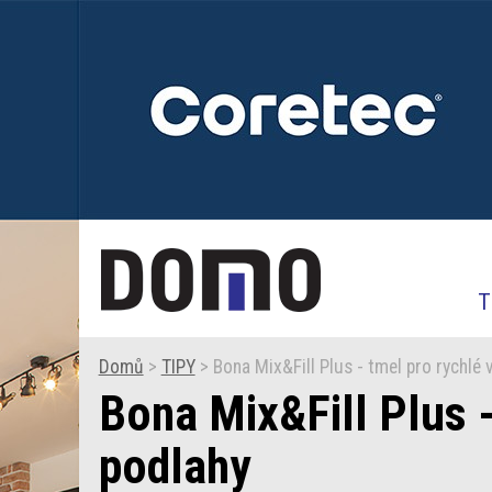
T
Domů
>
TIPY
> Bona Mix&Fill Plus - tmel pro rychlé 
Bona Mix&Fill Plus -
podlahy