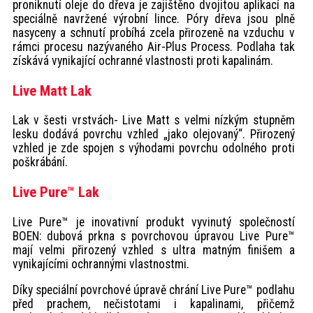
proniknutí oleje do dřeva je zajištěno dvojitou aplikací na
speciálně navržené výrobní lince. Póry dřeva jsou plně
nasyceny a schnutí probíhá zcela přirozeně na vzduchu v
rámci procesu nazývaného Air-Plus Process. Podlaha tak
získává vynikající ochranné vlastnosti proti kapalinám.
Live Matt Lak
Lak v šesti vrstvách- Live Matt s velmi nízkým stupněm
lesku dodává povrchu vzhled „jako olejovaný“. Přirozený
vzhled je zde spojen s výhodami povrchu odolného proti
poškrábání.
Live Pure™ Lak
Live Pure™ je inovativní produkt vyvinutý společností
BOEN: dubová prkna s povrchovou úpravou Live Pure™
mají velmi přirozený vzhled s ultra matným finišem a
vynikajícími ochrannými vlastnostmi.
Díky speciální povrchové úpravě chrání Live Pure™ podlahu
před prachem, nečistotami i kapalinami, přičemž