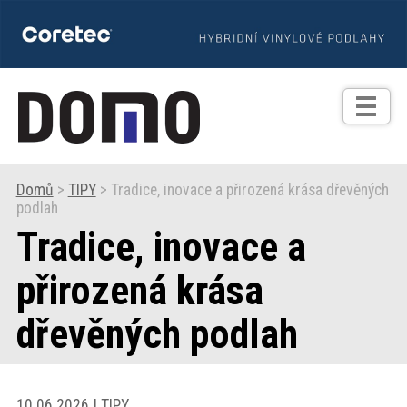
TIPY
Zprávy
Realizace
Domů
>
TIPY
> Tradice, inovace a přirozená krása dřevěných
podlah
Praxe
Tradice, inovace a
Fotogalerie
přirozená krása
dřevěných podlah
Produkty
Prodejní
10.06.2026 | TIPY