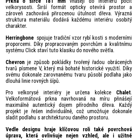
Prkna o šířce 181 mm
vnášejí do interiéru pocit
velkorysosti. Širší formát opticky otevírá prostor a
zároveň zachovává přirozenou útulnost dřeva. Výrazná
struktura materiálu dodává každému interiéru osobitý
charakter.
Herringbone
spojuje tradiční vzor rybí kosti s moderními
proporcemi. Díky propracovaným povrchům a kvalitnímu
systému Click staví tuto klasiku do nového světla.
Chevron
je způsob pokládky tvořený řadou obrácených
tvarů písmene V, který má bohaté historické využití. Díky
svému dokonale zarovnanému tvaru působí podlaha jako
dlouhá linie rovných šípů.
Pro velkorysé interiéry je určena kolekce
Chalet
.
Velkoformátová prkna navrhovaná na míru přinášejí
maximálně autentický dojem přírodního dřeva. Každý
projekt je řešen individuálně, což umožňuje dokonale
sladit podlahu s architekturou daného prostoru.
Vedle designu hraje klíčovou roli také povrchová
úprava, která ovlivňuje nejen vzhled, ale i užitné