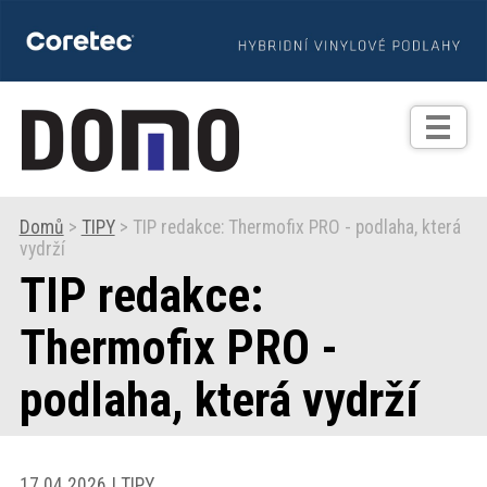
TIPY
Zprávy
Realizace
Domů
>
TIPY
> TIP redakce: Thermofix PRO - podlaha, která
vydrží
Praxe
TIP redakce:
Fotogalerie
Thermofix PRO -
podlaha, která vydrží
Produkty
Prodejní
17.04.2026 | TIPY