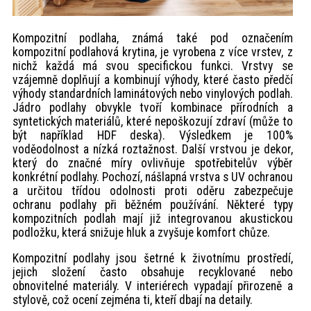
Kompozitní podlaha, známá také pod označením
kompozitní podlahová krytina, je vyrobena z více vrstev, z
nichž každá má svou specifickou funkci. Vrstvy se
vzájemně doplňují a kombinují výhody, které často předčí
výhody standardních laminátových nebo vinylových podlah.
Jádro podlahy obvykle tvoří kombinace přírodních a
syntetických materiálů, které nepoškozují zdraví (může to
být například HDF deska). Výsledkem je 100%
voděodolnost a nízká roztažnost. Další vrstvou je dekor,
který do značné míry ovlivňuje spotřebitelův výběr
konkrétní podlahy. Pochozí, nášlapná vrstva s UV ochranou
a určitou třídou odolnosti proti oděru zabezpečuje
ochranu podlahy při běžném používání. Některé typy
kompozitních podlah mají již integrovanou akustickou
podložku, která snižuje hluk a zvyšuje komfort chůze.
Kompozitní podlahy jsou šetrné k životnímu prostředí,
jejich složení často obsahuje recyklované nebo
obnovitelné materiály. V interiérech vypadají přirozeně a
stylově, což ocení zejména ti, kteří dbají na detaily.