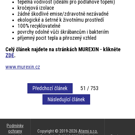
tepelná vodivost (ideální pro podlahové topení)
kročejová izolace
žádné škodlivé emise/zdravotně nezávadné
ekologické a šetrné k životnímu prostředí
100% recyklovatelné
povrchy odolné vůči škrábancům i bakteriím
příjemný pocit tepla a přirozený vzhled
Celý článek najdete na stránkách MUREXIN - klikněte
ZDE
.
www.murexin.cz
Předchozí článek
51 / 753
Následující článek
Podmínky
ochrany
Copyright © 2019-2026
Atemi s.r.o.