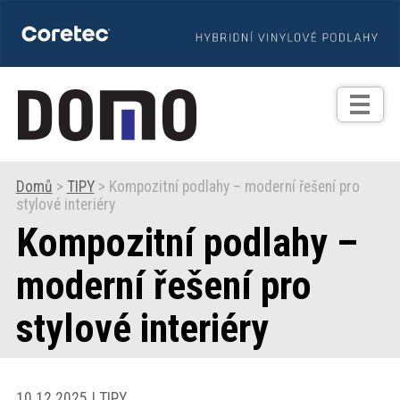
TIPY
Zprávy
Realizace
Domů
>
TIPY
> Kompozitní podlahy – moderní řešení pro
stylové interiéry
Praxe
Kompozitní podlahy –
Fotogalerie
moderní řešení pro
stylové interiéry
Produkty
Prodejní
10.12.2025 | TIPY