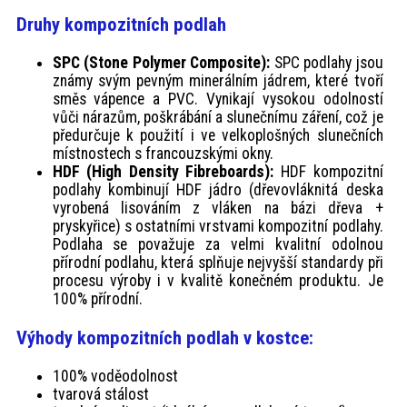
Druhy kompozitních podlah
SPC (Stone Polymer Composite):
SPC podlahy jsou
známy svým pevným minerálním jádrem, které tvoří
směs vápence a PVC. Vynikají vysokou odolností
vůči nárazům, poškrábání a slunečnímu záření, což je
předurčuje k použití i ve velkoplošných slunečních
místnostech s francouzskými okny.
HDF (High Density Fibreboards):
HDF kompozitní
podlahy kombinují HDF jádro (dřevovláknitá deska
vyrobená lisováním z vláken na bázi dřeva +
pryskyřice) s ostatními vrstvami kompozitní podlahy.
Podlaha se považuje za velmi kvalitní odolnou
přírodní podlahu, která splňuje nejvyšší standardy při
procesu výroby i v kvalitě konečném produktu. Je
100% přírodní.
Výhody kompozitních podlah v kostce:
100% voděodolnost
tvarová stálost