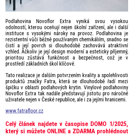
Podlahovina Novoflor Extra vyniká svou vysokou
odolností, kterou oceňují nejen školní zařízení, ale i další
instituce s vysokými nároky na provoz. Podlahovina je
rezistentní vůči běžně používaným chemikáliím, snadno se
čistí a její povrch si dlouhodobě zachovává atraktivní
vzhled. Áčkoliv je její design moderní a esteticky příjemný,
prioritou zůstává funkčnost a bezpečnost, což je v
prostředí základních škol klíčové.
Tato realizace je dalším potvrzením kvality a spolehlivosti
produktů značky Fatra, která se dlouhodobě řadí mezi
špičku v oblasti podlahových krytin. Vinylové podlahoviny
Novoflor Extra tak nadále představují jistotu pro náročné
uživatele nejen v České republice, ale i za jejími hranicemi.
www.fatrafloor.cz
Celý článek najdete v časopise DOMO 1/2025,
který si můžete ONLINE a ZDARMA prohlédnout