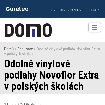
TIPY
Zprávy
Realizace
Domů
>
Realizace
> Odolné vinylové podlahy Novoflor Extra
v polských školách
Praxe
Odolné vinylové
Fotogalerie
podlahy Novoflor Extra
v polských školách
Produkty
Prodejní
14.02.2025 | Realizace