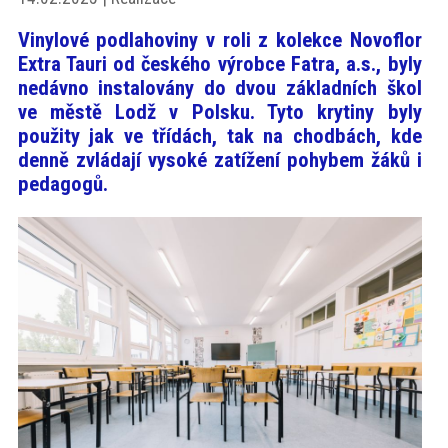
akce
Vinylové podlahoviny v roli z kolekce Novoflor
Extra Tauri od českého výrobce Fatra, a.s., byly
ProfiMag
nedávno instalovány do dvou základních škol
ve městě Lodž v Polsku. Tyto krytiny byly
použity jak ve třídách, tak na chodbách, kde
Kontakt
denně zvládají vysoké zatížení pohybem žáků i
pedagogů.