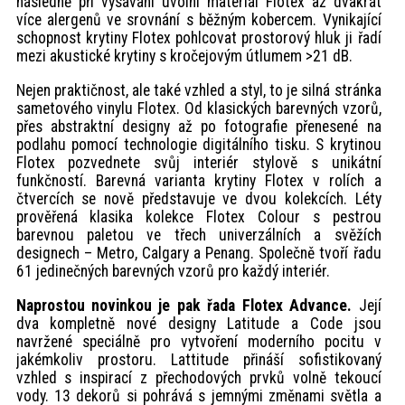
následně při vysávání uvolní materiál Flotex až dvakrát
více alergenů ve srovnání s běžným kobercem. Vynikající
schopnost krytiny Flotex pohlcovat prostorový hluk ji řadí
mezi akustické krytiny s kročejovým útlumem >21 dB.
Nejen praktičnost, ale také vzhled a styl, to je silná stránka
sametového vinylu Flotex. Od klasických barevných vzorů,
přes abstraktní designy až po fotografie přenesené na
podlahu pomocí technologie digitálního tisku. S krytinou
Flotex pozvednete svůj interiér stylově s unikátní
funkčností. Barevná varianta krytiny Flotex v rolích a
čtvercích se nově představuje ve dvou kolekcích. Léty
prověřená klasika kolekce Flotex Colour s pestrou
barevnou paletou ve třech univerzálních a svěžích
designech – Metro, Calgary a Penang. Společně tvoří řadu
61 jedinečných barevných vzorů pro každý interiér.
Naprostou novinkou je pak řada Flotex Advance.
Její
dva kompletně nové designy Latitude a Code jsou
navržené speciálně pro vytvoření moderního pocitu v
jakémkoliv prostoru. Lattitude přináší sofistikovaný
vzhled s inspirací z přechodových prvků volně tekoucí
vody. 13 dekorů si pohrává s jemnými změnami světla a