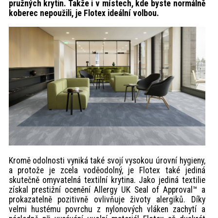
pružných krytin. Takže i v místech, kde byste normálně
akce
koberec nepoužili, je Flotex ideální volbou.
ProfiMag
Kontakt
Kromě odolnosti vyniká také svojí vysokou úrovní hygieny,
a protože je zcela voděodolný, je Flotex také jediná
skutečně omyvatelná textilní krytina. Jako jediná textilie
získal prestižní ocenění Allergy UK Seal of Approval™ a
prokazatelně pozitivně ovlivňuje životy alergiků. Díky
velmi hustému povrchu z nylonových vláken zachytí a