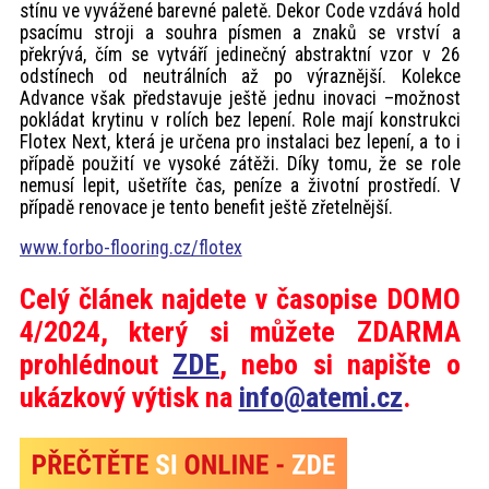
stínu ve vyvážené barevné paletě. Dekor Code vzdává hold
psacímu stroji a souhra písmen a znaků se vrství a
překrývá, čím se vytváří jedinečný abstraktní vzor v 26
odstínech od neutrálních až po výraznější. Kolekce
Advance však představuje ještě jednu inovaci –možnost
pokládat krytinu v rolích bez lepení. Role mají konstrukci
Flotex Next, která je určena pro instalaci bez lepení, a to i
případě použití ve vysoké zátěži. Díky tomu, že se role
nemusí lepit, ušetříte čas, peníze a životní prostředí. V
případě renovace je tento benefit ještě zřetelnější.
www.forbo-flooring.cz/flotex
Celý článek najdete v časopise DOMO
4/2024, který si můžete ZDARMA
prohlédnout
ZDE
, nebo si napište o
ukázkový výtisk na
info@atemi.cz
.