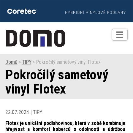
TIPY
Zprávy
Realizace
Domů
>
TIPY
> Pokročilý sametový vinyl Flotex
Pokročilý sametový
Praxe
vinyl Flotex
Fotogalerie
Produkty
22.07.2024 | TIPY
Flotex je unikátní podlahovinou, která v sobě kombinuje
Prodejní
hřejivost a komfort koberců s odolností a údržbou