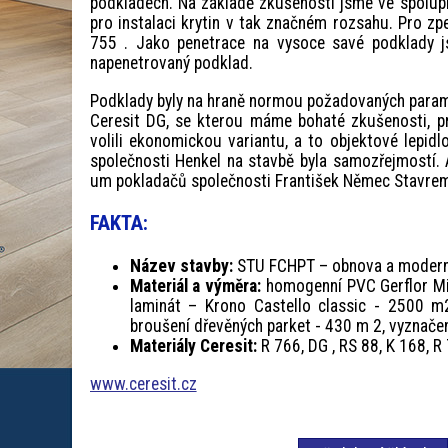
podkladech. Na základě zkušeností jsme ve spolupr
pro instalaci krytin v tak značném rozsahu. Pro z
755 . Jako penetrace na vysoce savé podklady js
napenetrovaný podklad.
Podklady byly na hraně normou požadovaných paramet
Ceresit DG, se kterou máme bohaté zkušenosti, pr
volili ekonomickou variantu, a to objektové lepidl
společnosti Henkel na stavbě byla samozřejmostí. 
um pokladačů společnosti František Němec Stavre
FAKTA:
Název stavby:
STU FCHPT – obnova a modern
Materiál a výměra:
homogenní PVC Gerflor Mi
laminát – Krono Castello classic - 2500 m
broušení dřevěných parket - 430 m 2, vyznače
Materiály Ceresit:
R 766, DG , RS 88, K 168, R
www.ceresit.cz