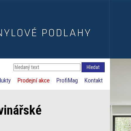
dukty
Prodejní akce
ProfiMag
Kontakt
vinářské