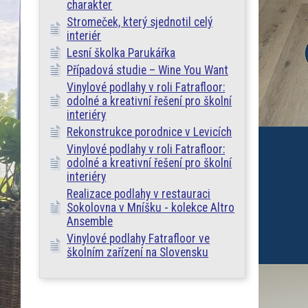
charakter
Stromeček, který sjednotil celý
interiér
Lesní školka Parukářka
Případová studie – Wine You Want
Vinylové podlahy v roli Fatrafloor:
odolné a kreativní řešení pro školní
interiéry
Rekonstrukce porodnice v Levicích
Vinylové podlahy v roli Fatrafloor:
odolné a kreativní řešení pro školní
interiéry
Realizace podlahy v restauraci
Sokolovna v Mníšku - kolekce Altro
Ansemble
Vinylové podlahy Fatrafloor ve
školním zařízení na Slovensku