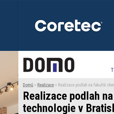
T
Domů
>
Realizace
> Realizace podlah na fakultě che
Realizace podlah na
technologie v Bratis