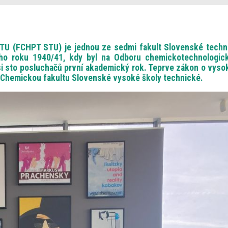
STU (FCHPT STU) je jednou ze sedmi fakult Slovenské techn
lního roku 1940/41, kdy byl na Odboru chemickotechnologic
 asi sto posluchačů první akademický rok. Teprve zákon o vys
 Chemickou fakultu Slovenské vysoké školy technické.