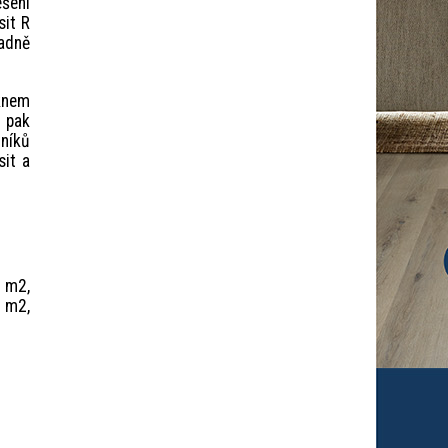
ešení
sit R
adně
áknem
e pak
vníků
sit a
0 m2,
 m2,