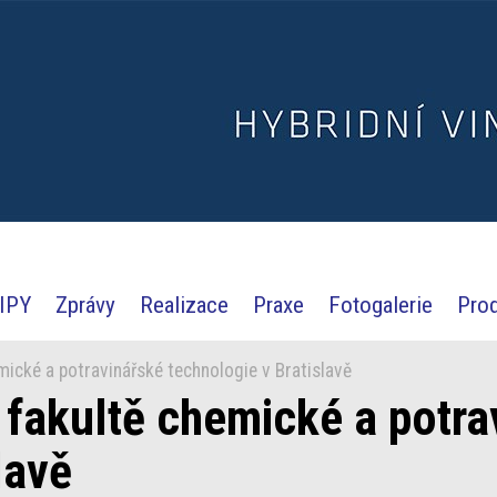
IPY
Zprávy
Realizace
Praxe
Fotogalerie
Pro
mické a potravinářské technologie v Bratislavě
 fakultě chemické a potra
lavě