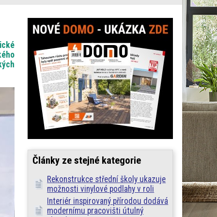
ické
kého
okých
Články ze stejné kategorie
Rekonstrukce střední školy ukazuje
možnosti vinylové podlahy v roli
Interiér inspirovaný přírodou dodává
modernímu pracovišti útulný