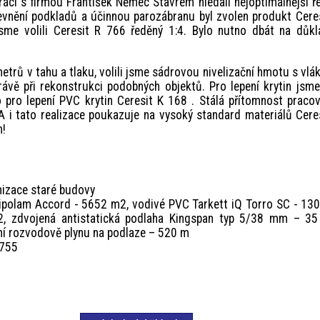
áci s firmou František Němec Stavrem hledali nejoptimálnější ř
pevnění podkladů a účinnou parozábranu byl zvolen produkt Cere
me volili Ceresit R 766 ředěný 1:4. Bylo nutno dbát na důkl
rů v tahu a tlaku, volili jsme sádrovou nivelizační hmotu s vl
ávě při rekonstrukci podobných objektů. Pro lepení krytin jsm
o pro lepení PVC krytin Ceresit K 168 . Stálá přítomnost praco
A i tato realizace poukazuje na vysoký standard materiálů Cere
m!
izace staré budovy
polam Accord - 5652 m2, vodivé PVC Tarkett iQ Torro SC - 13
2, zdvojená antistatická podlaha Kingspan typ 5/38 mm – 35
ní rozvodově plynu na podlaze – 520 m
 755