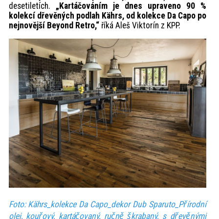
desetiletích.
„Kartáčováním je dnes upraveno 90 %
kolekcí dřevěných podlah Kährs, od kolekce Da Capo po
nejnovější Beyond Retro,“
říká Aleš Viktorín z KPP.
Foto: Kährs_kolekce Da Capo_dekor Dub Sparuto_Přírodní
olej, kouřový, kartáčovaný, ručně škrabaný, s dřevěnými