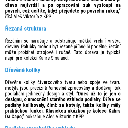
dřevo nejtvrdší a po opracování suk vystoupí na
povrch, což ucítíte, když přejedete po povrchu rukou,“
říká Aleš Viktorín z KPP.
Řezaná struktura
Řezáním se narušuje a odstraňuje měkká vrchní vrstva
dřeviny. Palubky mohou být řezané příčně či podélně, řezání
může probíhat strojově i ručně. Tato úprava je typická
např. pro kolekci Kährs Smäland.
Dřevěné kolíky
Dřevěné kolíky čtvercového tvaru nebo spoje ve tvaru
motýla jsou precizně řemeslně zpracovány a dodávají tak
podlahám jedinečný design a styl. “
Dnes už to je jen o
designu, o umocnění starého vzhledu podlahy. Dříve se
podlahy kolíkovaly, čímž se kotvily, takže kolíky měly
praktickou funkci. Klasickou ukázkou je kolece Kährs
Da Capo,”
pokračuje Aleš Viktorín z KPP.