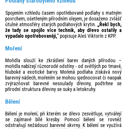
Podlahy starobylého vzhledu
Spojením vzhledu časem opotřebované podlahy s matným
povrchem, ošetřeným přírodním olejem, je dosaženo zvlášť
útulné atmosféry starých podlahových krytin.
„Řekl bych,
že tady se spojilo více technik, aby dřevo ostařily a
vypadalo opotřebovaněji,
“ popisuje Aleš Viktorín z KPP.
Moření
Mořidla slouží ke zkrášlení barev daných přírodou –
mořidla nabízejí různorodé odstíny - od světlých po tmavé,
hluboké a exotické barvy. Mořená podlaha získává nový
barevný nádech, mořením se mohou sjednocovat či naopak
zvýrazňovat barevné nesoulady dřeviny, podtrhne se
přírodní struktura dřeviny se suky a letokruhy.
Bělení
Bělení je moření, při kterém se dřevo zesvětluje, vytvářejí
se zajímavé bílé kresby. Pomocí bělení se rovněž
odstraňují nežádoucí barevné skvrny. K bělení se využívá