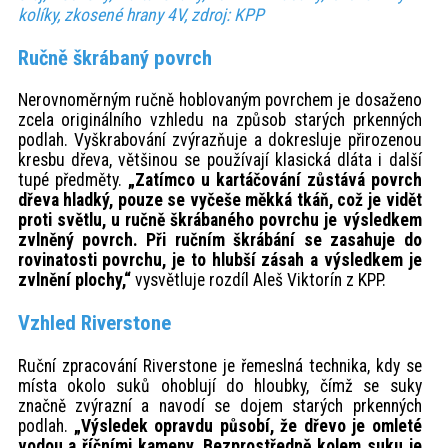
kolíky, zkosené hrany 4V, zdroj: KPP
Ručně škrábaný povrch
Nerovnoměrným ručně hoblovaným povrchem je dosaženo
zcela originálního vzhledu na způsob starých prkenných
podlah. Vyškrabování zvýrazňuje a dokresluje přirozenou
kresbu dřeva, většinou se používají klasická dláta i další
tupé předměty.
„Zatímco u kartáčování zůstává povrch
dřeva hladký, pouze se vyčeše měkká tkáň, což je vidět
proti světlu, u ručně škrábaného povrchu je výsledkem
zvlněný povrch. Při ručním škrábání se zasahuje do
rovinatosti povrchu, je to hlubší zásah a výsledkem je
zvlnění plochy,“
vysvětluje rozdíl Aleš Viktorín z KPP.
Vzhled Riverstone
Ruční zpracování Riverstone je řemeslná technika, kdy se
místa okolo suků ohoblují do hloubky, čímž se suky
značně zvýrazní a navodí se dojem starých prkenných
podlah.
„Výsledek opravdu působí, že dřevo je omleté
vodou a říčními kameny. Bezprostředně kolem suku je