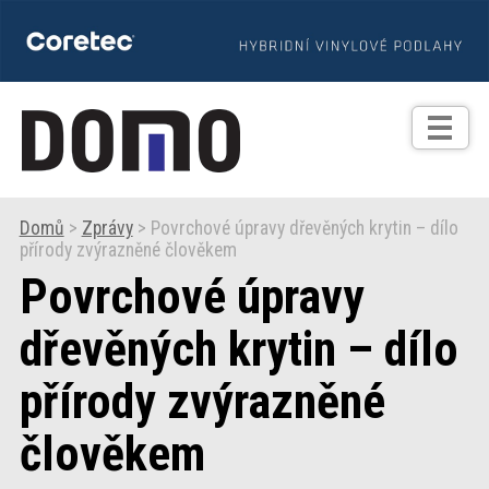
TIPY
Zprávy
Realizace
Domů
>
Zprávy
> Povrchové úpravy dřevěných krytin – dílo
přírody zvýrazněné člověkem
Praxe
Povrchové úpravy
Fotogalerie
dřevěných krytin – dílo
přírody zvýrazněné
Produkty
člověkem
Prodejní