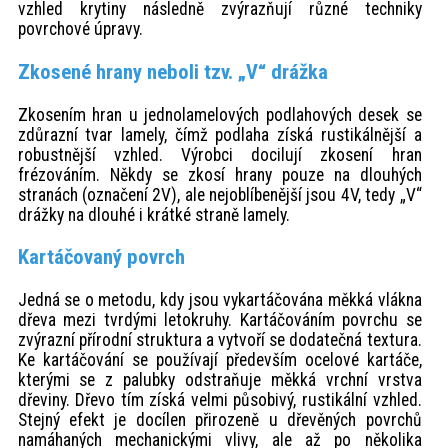
vzhled krytiny následně zvýrazňují různé techniky
povrchové úpravy.
Zkosené hrany neboli tzv. „V“ drážka
Zkosením hran u jednolamelových podlahových desek se
zdůrazní tvar lamely, čímž podlaha získá rustikálnější a
robustnější vzhled. Výrobci docilují zkosení hran
frézováním. Někdy se zkosí hrany pouze na dlouhých
stranách (označení 2V), ale nejoblíbenější jsou 4V, tedy „V“
drážky na dlouhé i krátké straně lamely.
Kartáčovaný povrch
Jedná se o metodu, kdy jsou vykartáčována měkká vlákna
dřeva mezi tvrdými letokruhy. Kartáčováním povrchu se
zvýrazní přírodní struktura a vytvoří se dodatečná textura.
Ke kartáčování se používají především ocelové kartáče,
kterými se z palubky odstraňuje měkká vrchní vrstva
dřeviny. Dřevo tím získá velmi působivý, rustikální vzhled.
Stejný efekt je docílen přirozeně u dřevěných povrchů
namáhaných mechanickými vlivy, ale až po několika