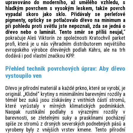
upravováno do moderního, až umělého vzhledu, s
hladkým povrchem s vysokým leskem, takže povrch
vypadal skoro jako sklo. Přidávaly se perleťové
pigmenty, opticky se potlačovalo dřevo na minimum a
při pohledu proti světlu jste nepoznali, zda se jedná o
dřevo nebo o laminát. Tento směr se příliš neujal,
“
pokračuje Aleš Viktorín ze společnosti Kratochvíl parket
profi, která je u nás výhradním distributorem největšího
evropského výrobce dřevěných podlah Kährs, ale na trh
dodává i pod vlastní značkou KPP.
Přehled technik povrchových úprav: Aby dřevo
vystoupilo ven
Dřevo je přírodní materiál a každé prkno, které se vyrobí, je
originál. „Klidné“ krytiny s minimálními barevnými rozdíly a
téměř bez suků jsou získávány z vnitřních částí stromů,
které vyrůstaly v mírných klimatických podmínkách.
Naopak rustikální podlahy s výraznými rozdíly v
barevnosti, se zřetelnými suky a prasklinami pocházejí
spíše ze stromů z drsných severských podnebných pásů a
vyrobeny byly z vnějších vrstev kmene. Tento přírodní