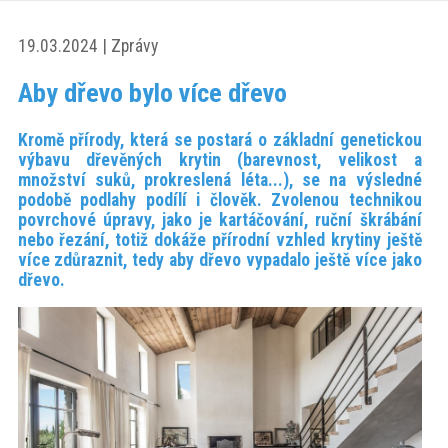
akce
19.03.2024 | Zprávy
ProfiMag
Aby dřevo bylo více dřevo
Kromě přírody, která se postará o základní genetickou
Kontakt
výbavu dřevěných krytin (barevnost, velikost a
množství suků, prokreslená léta...), se na výsledné
podobě podlahy podílí i člověk. Zvolenou technikou
povrchové úpravy, jako je kartáčování, ruční škrábání
nebo řezání, totiž dokáže přírodní vzhled krytiny ještě
více zdůraznit, tedy aby dřevo vypadalo ještě více jako
dřevo.