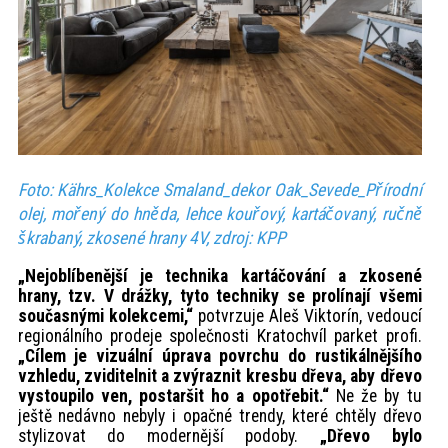
Foto: Kährs_Kolekce Smaland_dekor Oak_Sevede_Přírodní
olej, mořený do hněda, lehce kouřový, kartáčovaný, ručně
škrabaný, zkosené hrany 4V, zdroj: KPP
„Nejoblíbenější je technika kartáčování a zkosené
hrany, tzv. V drážky, tyto techniky se prolínají všemi
současnými kolekcemi,“
potvrzuje Aleš Viktorín, vedoucí
regionálního prodeje společnosti Kratochvíl parket profi.
„Cílem je vizuální úprava povrchu do rustikálnějšího
vzhledu, zviditelnit a zvýraznit kresbu dřeva, aby dřevo
vystoupilo ven, postaršit ho a opotřebit.“
Ne že by tu
ještě nedávno nebyly i opačné trendy, které chtěly dřevo
stylizovat do modernější podoby.
„Dřevo bylo