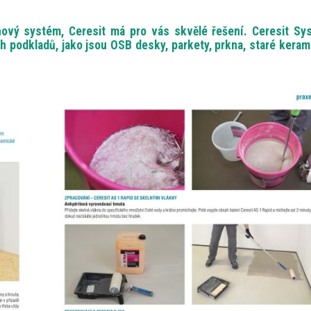
hový systém, Ceresit má pro vás skvělé řešení. Ceresit Sy
ch podkladů, jako jsou OSB desky, parkety, prkna, staré kera