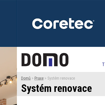
T
Domů
>
Praxe
> Systém renovace
Systém renovace