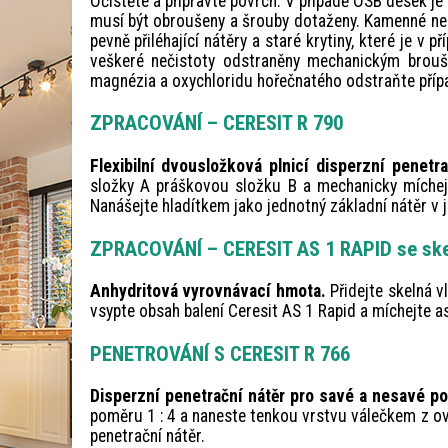
Očistěte a připravte povrch. V případě OSB desek je
musí být obroušeny a šrouby dotaženy. Kamenné neb
pevně přiléhající nátěry a staré krytiny, které je v
veškeré nečistoty odstraněny mechanickým brouše
magnézia a oxychloridu hořečnatého odstraňte přípa
ZPRACOVÁNÍ – CERESIT R 790
Flexibilní dvousložková plnicí disperzní penetr
složky A práškovou složku B a mechanicky míchej
Nanášejte hladítkem jako jednotný základní nátěr v 
ZPRACOVÁNÍ – CERESIT AS 1 RAPID se ske
Anhydritová vyrovnávací hmota.
Přidejte skelná 
vsypte obsah balení Ceresit AS 1 Rapid a míchejte 
PENETROVÁNÍ S CERESIT R 766
Disperzní penetrační nátěr pro savé a nesavé po
poměru 1 : 4 a naneste tenkou vrstvu válečkem z ovč
penetrační nátěr.