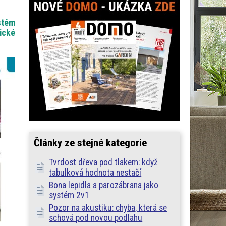
stém
mické
Články ze stejné kategorie
Tvrdost dřeva pod tlakem: když
tabulková hodnota nestačí
Bona lepidla a parozábrana jako
systém 2v1
Pozor na akustiku: chyba, která se
schová pod novou podlahu