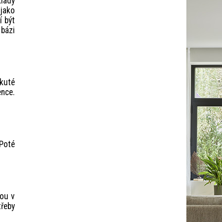
klady
 jako
í být
bázi
ekuté
nce.
 Poté
dou v
třeby