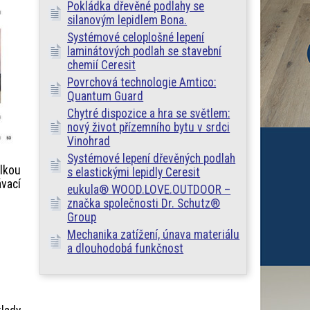
Pokládka dřevěné podlahy se
silanovým lepidlem Bona.
Systémové celoplošné lepení
laminátových podlah se stavební
chemií Ceresit
Povrchová technologie Amtico:
Quantum Guard
Chytré dispozice a hra se světlem:
nový život přízemního bytu v srdci
Vinohrad
Systémové lepení dřevěných podlah
lkou
s elastickými lepidly Ceresit
ávací
eukula® WOOD.LOVE.OUTDOOR –
značka společnosti Dr. Schutz®
Group
Mechanika zatížení, únava materiálu
a dlouhodobá funkčnost