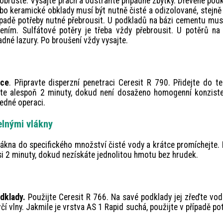
 obruste. Vysajte prach a odstraňte případné zbytky. Dřevěné pod
o keramické obklady musí být nutně čisté a odizolované, stejně
 případě potřeby nutné přebrousit. U podkladů na bázi cementu mus
ním. Sulfátové potěry je třeba vždy přebrousit. U potěrů na 
dné lazury. Po broušení vždy vysajte.
ace
. Připravte disperzní penetraci Ceresit R 790. Přidejte do t
te alespoň 2 minuty, dokud není dosaženo homogenní konziste
jedné operaci.
lnými vlákny
vlákna do specifického množství čisté vody a krátce promíchejte.
asi 2 minuty, dokud nezískáte jednolitou hmotu bez hrudek.
dklady.
Použijte Ceresit R 766. Na savé podklady jej zřeďte vo
í vlny. Jakmile je vrstva AS 1 Rapid suchá, použijte v případě po