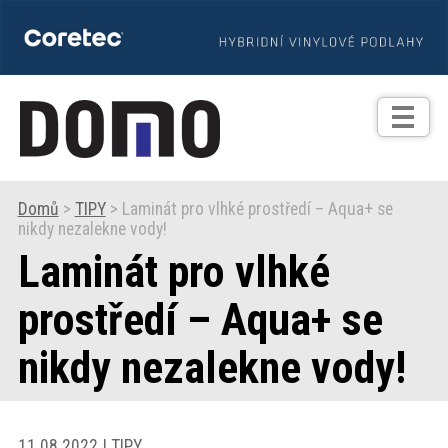
TIPY
Zprávy
Realizace
Domů
>
TIPY
> Laminát pro vlhké prostředí – Aqua+ se
nikdy nezalekne vody!
Praxe
Laminát pro vlhké
Fotogalerie
prostředí – Aqua+ se
nikdy nezalekne vody!
Produkty
Prodejní
11.08.2022 | TIPY