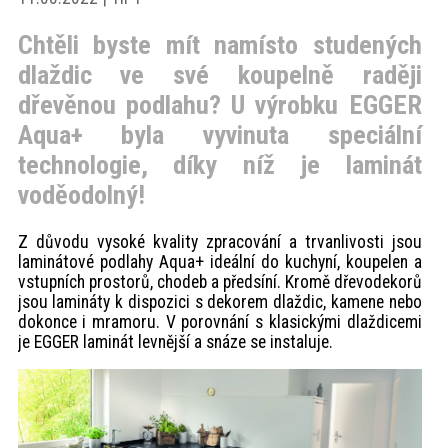
akce
Chtěli byste mít namísto studených
dlaždic ve své koupelně raději
ProfiMag
dřevěnou podlahu? U výrobku EGGER
Aqua+ byla vyvinuta speciální
Kontakt
technologie, díky níž je laminát
voděodolný!
Z důvodu vysoké kvality zpracování a trvanlivosti jsou
laminátové podlahy Aqua+ ideální do kuchyní, koupelen a
vstupních prostorů, chodeb a předsíní. Kromě dřevodekorů
jsou lamináty k dispozici s dekorem dlaždic, kamene nebo
dokonce i mramoru. V porovnání s klasickými dlaždicemi
je EGGER laminát levnější a snáze se instaluje.