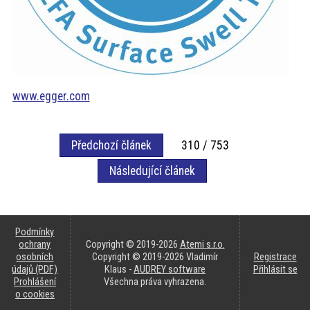
www.egger.com
Předchozí článek
310 / 753
Následující článek
Podmínky
ochrany
Copyright © 2019-2026
Atemi s.r.o.
osobních
Copyright © 2019-2026 Vladimír
Registrace
údajů (PDF)
Klaus -
AUDREY software
Přihlásit se
Prohlášení
Všechna práva vyhrazena.
o cookies