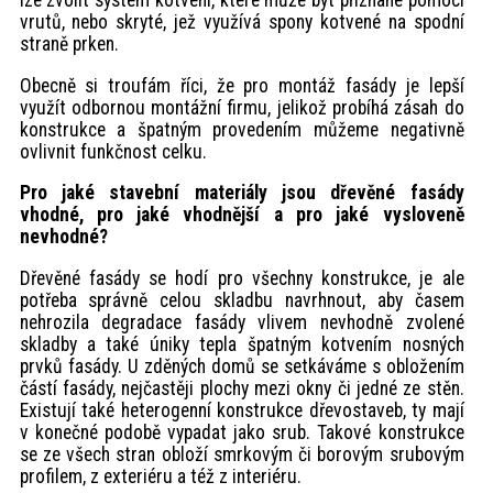
vrutů, nebo skryté, jež využívá spony kotvené na spodní
straně prken.
Obecně si troufám říci, že pro montáž fasády je lepší
využít odbornou montážní firmu, jelikož probíhá zásah do
konstrukce a špatným provedením můžeme negativně
ovlivnit funkčnost celku.
Pro jaké stavební materiály jsou dřevěné fasády
vhodné, pro jaké vhodnější a pro jaké vysloveně
nevhodné?
Dřevěné fasády se hodí pro všechny konstrukce, je ale
potřeba správně celou skladbu navrhnout, aby časem
nehrozila degradace fasády vlivem nevhodně zvolené
skladby a také úniky tepla špatným kotvením nosných
prvků fasády. U zděných domů se setkáváme s obložením
částí fasády, nejčastěji plochy mezi okny či jedné ze stěn.
Existují také heterogenní konstrukce dřevostaveb, ty mají
v konečné podobě vypadat jako srub. Takové konstrukce
se ze všech stran obloží smrkovým či borovým srubovým
profilem, z exteriéru a též z interiéru.