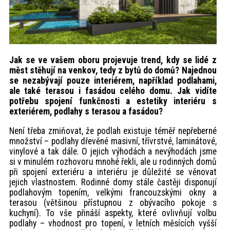
Jak se ve vašem oboru projevuje trend, kdy se lidé z
měst stěhují na venkov, tedy z bytů do domů? Najednou
se nezabývají pouze interiérem, například podlahami,
ale také terasou i fasádou celého domu. Jak vidíte
potřebu spojení funkčnosti a estetiky interiéru s
exteriérem, podlahy s terasou a fasádou?
Není třeba zmiňovat, že podlah existuje téměř nepřeberné
množství – podlahy dřevěné masivní, třívrstvé, laminátové,
vinylové a tak dále. O jejich výhodách a nevýhodách jsme
si v minulém rozhovoru mnohé řekli, ale u rodinných domů
při spojení exteriéru a interiéru je důležité se věnovat
jejich vlastnostem. Rodinné domy stále častěji disponují
podlahovým topením, velkými francouzskými okny a
terasou (většinou přístupnou z obývacího pokoje s
kuchyní). To vše přináší aspekty, které ovlivňují volbu
podlahy – vhodnost pro topení, v letních měsících vyšší