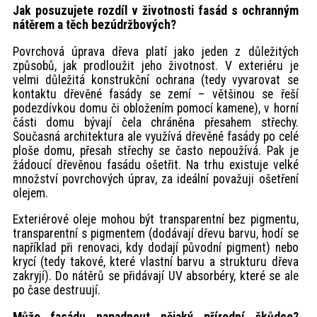
Jak posuzujete rozdíl v životnosti fasád s ochranným
nátěrem a těch bezúdržbových?
Povrchová úprava dřeva platí jako jeden z důležitých
způsobů, jak prodloužit jeho životnost. V exteriéru je
velmi důležitá konstrukční ochrana (tedy vyvarovat se
kontaktu dřevěné fasády se zemí – většinou se řeší
podezdívkou domu či obložením pomocí kamene), v horní
části domu bývají čela chráněna přesahem střechy.
Současná architektura ale využívá dřevěné fasády po celé
ploše domu, přesah střechy se často nepoužívá. Pak je
žádoucí dřevěnou fasádu ošetřit. Na trhu existuje velké
množství povrchových úprav, za ideální považuji ošetření
olejem.
Exteriérové oleje mohou být transparentní bez pigmentu,
transparentní s pigmentem (dodávají dřevu barvu, hodí se
například při renovaci, kdy dodají původní pigment) nebo
krycí (tedy takové, které vlastní barvu a strukturu dřeva
zakryjí). Do nátěrů se přidávají UV absorbéry, které se ale
po čase destruují.