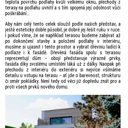
teplota povrchu podlahy kvůli velkému oknu, přechody z
terasy na podlahu uvnitř a s tím spojená její odolnost vůči
poškrábání…
Aby nám celý tento celek sloužil podle našich představ, a
ještě esteticky dobře působil, je dobré jej řešit ruku v ruce.
I pokud víme, že se například terasou budeme zabývat až
po dokončení stavby a položení podlahy v interiéru,
musíme si ujasnit i tento prostor a vybrat dřevinu ladící k
podlaze i k fasádě. Dřevěná fasáda spolu s terasou
reprezentují dům – obojí představuje výrazné prvky,
fasáda díky svislému umístění láká už z dálky. Naopak při
přechodu z interiéru do exteriéru si nejvíce všímáme
detailu u vstupu na terasu – ať jde o barevnost, strukturu
či směr pokládky. Není tedy od věci již dopředu znát pro a
proti všech prvků nového domu.