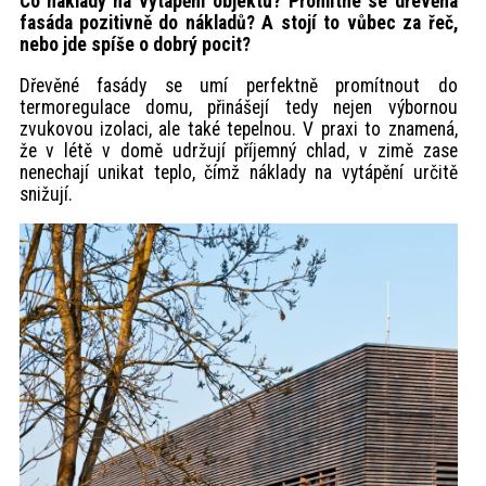
Co náklady na vytápění objektu? Promítne se dřevěná
fasáda pozitivně do nákladů? A stojí to vůbec za řeč,
nebo jde spíše o dobrý pocit?
Dřevěné fasády se umí perfektně promítnout do
termoregulace domu, přinášejí tedy nejen výbornou
zvukovou izolaci, ale také tepelnou. V praxi to znamená,
že v létě v domě udržují příjemný chlad, v zimě zase
nenechají unikat teplo, čímž náklady na vytápění určitě
snižují.