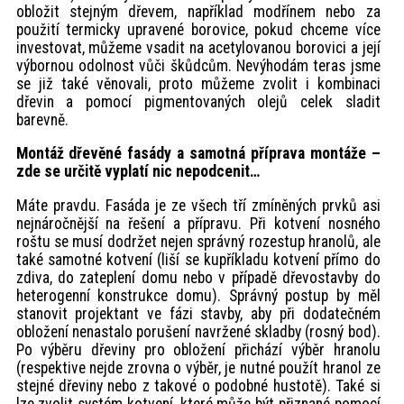
obložit stejným dřevem, například modřínem nebo za
použití termicky upravené borovice, pokud chceme více
investovat, můžeme vsadit na acetylovanou borovici a její
výbornou odolnost vůči škůdcům. Nevýhodám teras jsme
se již také věnovali, proto můžeme zvolit i kombinaci
dřevin a pomocí pigmentovaných olejů celek sladit
barevně.
Montáž dřevěné fasády a samotná příprava montáže –
zde se určitě vyplatí nic nepodcenit…
Máte pravdu. Fasáda je ze všech tří zmíněných prvků asi
nejnáročnější na řešení a přípravu. Při kotvení nosného
roštu se musí dodržet nejen správný rozestup hranolů, ale
také samotné kotvení (liší se kupříkladu kotvení přímo do
zdiva, do zateplení domu nebo v případě dřevostavby do
heterogenní konstrukce domu). Správný postup by měl
stanovit projektant ve fázi stavby, aby při dodatečném
obložení nenastalo porušení navržené skladby (rosný bod).
Po výběru dřeviny pro obložení přichází výběr hranolu
(respektive nejde zrovna o výběr, je nutné použít hranol ze
stejné dřeviny nebo z takové o podobné hustotě). Také si
lze zvolit systém kotvení, které může být přiznané pomocí