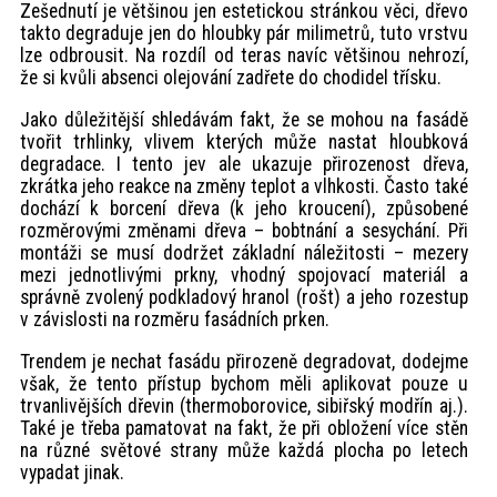
Zešednutí je většinou jen estetickou stránkou věci, dřevo
takto degraduje jen do hloubky pár milimetrů, tuto vrstvu
lze odbrousit. Na rozdíl od teras navíc většinou nehrozí,
že si kvůli absenci olejování zadřete do chodidel třísku.
Jako důležitější shledávám fakt, že se mohou na fasádě
tvořit trhlinky, vlivem kterých může nastat hloubková
degradace. I tento jev ale ukazuje přirozenost dřeva,
zkrátka jeho reakce na změny teplot a vlhkosti. Často také
dochází k borcení dřeva (k jeho kroucení), způsobené
rozměrovými změnami dřeva – bobtnání a sesychání. Při
montáži se musí dodržet základní náležitosti – mezery
mezi jednotlivými prkny, vhodný spojovací materiál a
správně zvolený podkladový hranol (rošt) a jeho rozestup
v závislosti na rozměru fasádních prken.
Trendem je nechat fasádu přirozeně degradovat, dodejme
však, že tento přístup bychom měli aplikovat pouze u
trvanlivějších dřevin (thermoborovice, sibiřský modřín aj.).
Také je třeba pamatovat na fakt, že při obložení více stěn
na různé světové strany může každá plocha po letech
vypadat jinak.