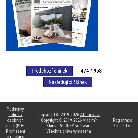
Předchozí článek
474 / 958
Následující článek
Podmínky
ochrany
Copyright © 2019-2026
Atemi s.r.o.
osobních
Copyright © 2019-2026 Vladimír
Registrace
údajů (PDF)
Klaus -
AUDREY software
Přihlásit se
Prohlášení
Všechna práva vyhrazena.
o cookies