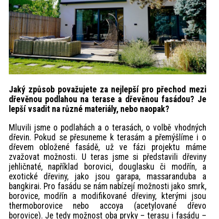
Jaký způsob považujete za nejlepší pro přechod mezi
dřevěnou podlahou na terase a dřevěnou fasádou? Je
lepší vsadit na různé materiály, nebo naopak?
Mluvili jsme o podlahách a o terasách, o volbě vhodných
dřevin. Pokud se přesuneme k terasám a přemýšlíme i o
dřevem obložené fasádě, už ve fázi projektu máme
zvažovat možnosti. U teras jsme si představili dřeviny
jehličnaté, například borovici, douglasku či modřín, a
exotické dřeviny, jako jsou garapa, massaranduba a
bangkirai. Pro fasádu se nám nabízejí možnosti jako smrk,
borovice, modřín a modifikované dřeviny, kterými jsou
thermoborovice nebo accoya (acetylované dřevo
borovice). Je tedy možnost oba prvky – terasu i fasádu –