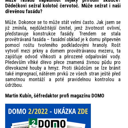
Může fasádu napadnout nějaký přírodní škůdce?
Dědečkovi sežral kolotoč červotoč. Může sežrat i naši
dřevěnou fasádu?
Může. Dokonce se to může stát velmi často. Jak jsem se
již zmínila, nejdůležitější činitel, jenž životnost ovlivní,
představuje konstrukce fasády. Trendem se stala
provětrávaná fasáda – fasádní obklad je k domu připevněn
pomocí roštu tvořeného podkladovými hranoly. Rošt
vytvoří mezi prkny a domem provětrávanou mezeru, ta
zajišťuje odvod vlhkosti a přirozené odpařování vody.
Především vlhké dřevo přece znamená živnou půdu pro
dřevokazné houby a hmyz. Proti škůdcům se lze bránit
také impregnací, nátěrem prvků ze všech stran ještě před
samotnou montáží a poté pravidelnou kontrolou a
údržbou.
Martin Kubín, šéfredaktor profi magazínu DOMO