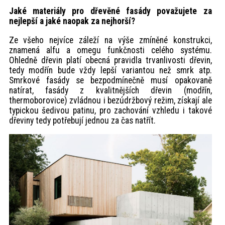
Jaké materiály pro dřevěné fasády považujete za
nejlepší a jaké naopak za nejhorší?
Ze všeho nejvíce záleží na výše zmíněné konstrukci,
znamená alfu a omegu funkčnosti celého systému.
Ohledně dřevin platí obecná pravidla trvanlivosti dřevin,
tedy modřín bude vždy lepší variantou než smrk atp.
Smrkové fasády se bezpodmínečně musí opakovaně
natírat, fasády z kvalitnějších dřevin (modřín,
thermoborovice) zvládnou i bezúdržbový režim, získají ale
typickou šedivou patinu, pro zachování vzhledu i takové
dřeviny tedy potřebují jednou za čas natřít.