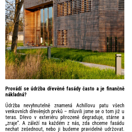
Provádí se údržba dřevěné fasády často a je finančně
nákladná?
Údržba nevyhnutelně znamená Achillovu patu všech
venkovních dřevěných prvků – mluvili jsme se o tom již u
teras. Dřevo v exteriéru přirozeně degraduje, stárne a
„zraje“. A záleží na každém z nás, zda chceme fasádu
nechat zešednout, nebo ji budeme pravidelně udržovat.