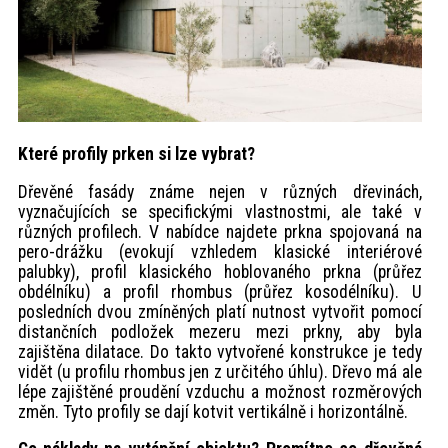
Které profily prken si lze vybrat?
Dřevěné fasády známe nejen v různých dřevinách,
vyznačujících se specifickými vlastnostmi, ale také v
různých profilech. V nabídce najdete prkna spojovaná na
pero-drážku (evokují vzhledem klasické interiérové
palubky), profil klasického hoblovaného prkna (průřez
obdélníku) a profil rhombus (průřez kosodélníku). U
posledních dvou zmíněných platí nutnost vytvořit pomocí
distančních podložek mezeru mezi prkny, aby byla
zajištěna dilatace. Do takto vytvořené konstrukce je tedy
vidět (u profilu rhombus jen z určitého úhlu). Dřevo má ale
lépe zajištěné proudění vzduchu a možnost rozměrových
změn. Tyto profily se dají kotvit vertikálně i horizontálně.