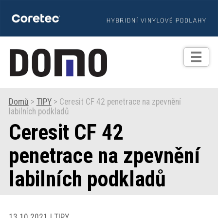
TIPY
Zprávy
Realizace
Domů
>
TIPY
> Ceresit CF 42 penetrace na zpevnění
labilních podkladů
Praxe
Ceresit CF 42
Fotogalerie
penetrace na zpevnění
labilních podkladů
Produkty
Prodejní
13.10.2021 | TIPY