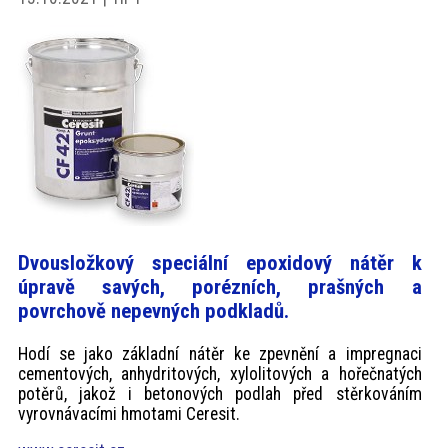
akce
ProfiMag
Kontakt
Dvousložkový speciální epoxidový nátěr k
úpravě savých, porézních, prašných a
povrchově nepevných podkladů.
Hodí se jako základní nátěr ke zpevnění a impregnaci
cementových, anhydritových, xylolitových a hořečnatých
potěrů, jakož i betonových podlah před stěrkováním
vyrovnávacími hmotami Ceresit.