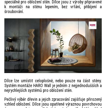
speciálně pro obložení stěn. Dílce jsou z výroby připravené
k montáži na stěnu lepením, bez vrtání, přibíjení a
šroubování.
Dílce lze umístit celoplošně, nebo pouze na část stěny.
Systém montáže HARO Wall je jedním z nejjednodušších a
nejrychlejších systémů pro obložení stěn.
Pečlivý výběr dřevin a jejich zpracování zajišťuje přirozený
vzhled obložení. Dílce jsou opatřené výraznou povrchovou