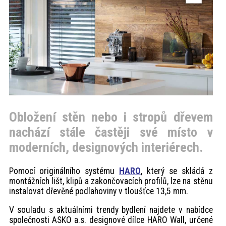
akce
ProfiMag
Kontakt
Obložení stěn nebo i stropů dřevem
nachází stále častěji své místo v
moderních, designových interiérech.
Pomocí originálního systému
HARO
, který se skládá z
montážních lišt, klipů a zakončovacích profilů, lze na stěnu
instalovat dřevěné podlahoviny v tloušťce 13,5 mm.
V souladu s aktuálními trendy bydlení najdete v nabídce
společnosti ASKO a.s. designové dílce HARO Wall, určené