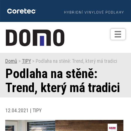
TIPY
Zprávy
Realizace
Domů
>
TIPY
> Podlaha na stěně: Trend, který má tradici
Podlaha na stěně:
Praxe
Trend, který má tradici
Fotogalerie
Produkty
12.04.2021 | TIPY
Prodejní