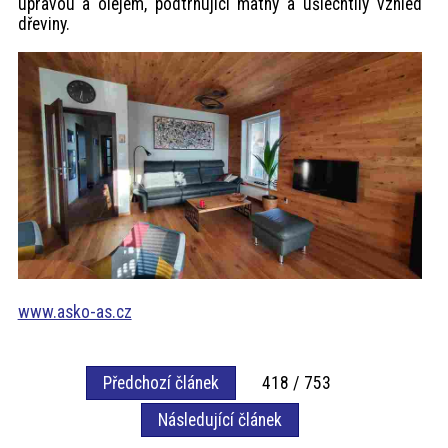
úpravou a olejem, podtrhující matný a ušlechtilý vzhled
dřeviny.
www.asko-as.cz
Předchozí článek
418 / 753
Následující článek